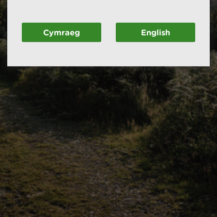
Cymraeg
English