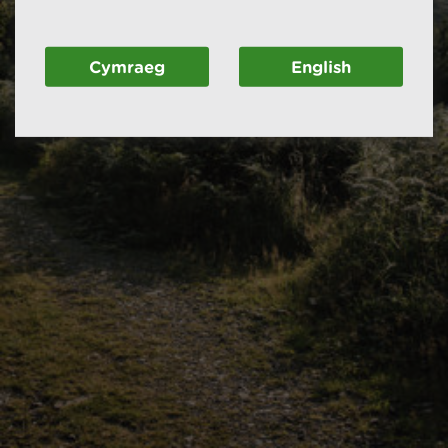
Cymraeg
English