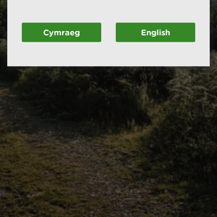
Cymraeg
English