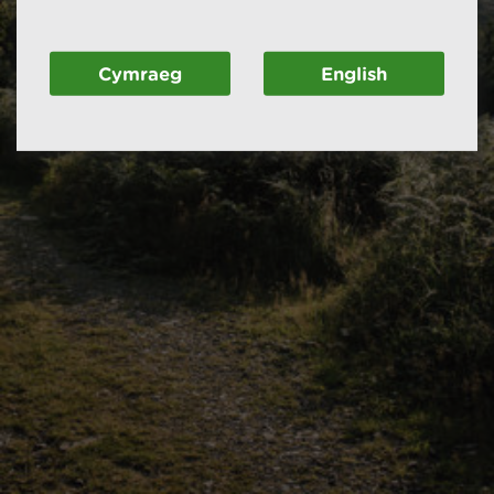
Cymraeg
English