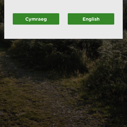
Cymraeg
English