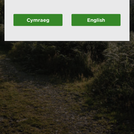
Cymraeg
English