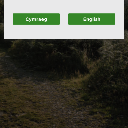
Cymraeg
English