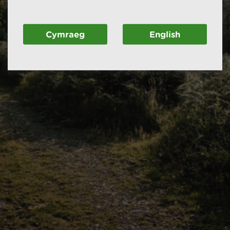
Cymraeg
English