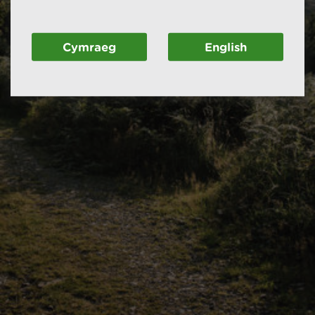
Cymraeg
English