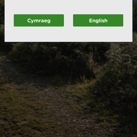
Cymraeg
English