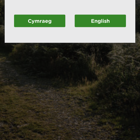
Cymraeg
English