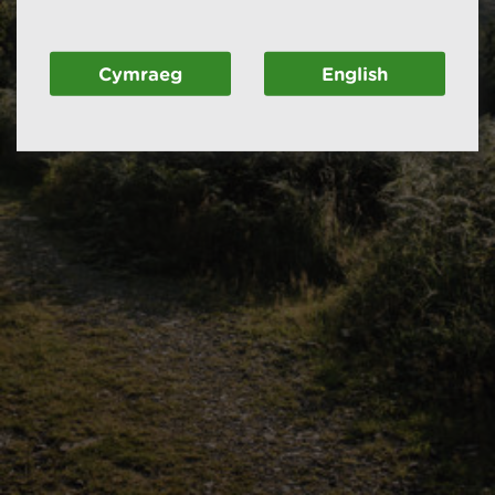
Cymraeg
English