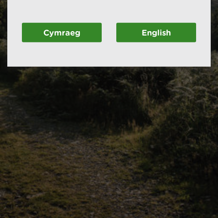
Cymraeg
English