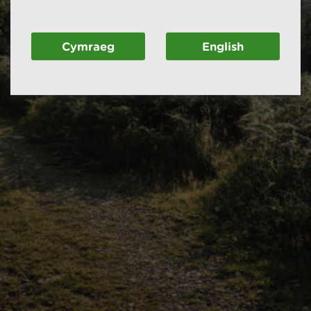
Cymraeg
English