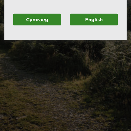
Cymraeg
English