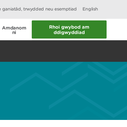
le ganiatâd, trwydded neu esemptiad
English
Rhoi gwybod am
Amdanom
ni
ddigwyddiad