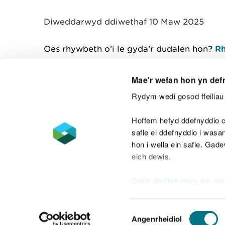
y
m
Diweddarwyd ddiwethaf 10 Maw 2025
w
e
l
Oes rhywbeth o’i le gyda’r dudalen hon?
Rh
i
a
d
Mae'r wefan hon yn def
Rydym wedi gosod ffeiliau 
Cysylltu â ni
Hoffem hefyd ddefnyddio c
safle ei ddefnyddio i was
hon i wella ein safle. Gad
eich dewis.
Datganiad hygyrchedd
Safonau'r Gymr
Gellir
darllen mwy am ein
Datganiad caethwasiaeth fodern
Dewis
Angenrheidiol
Caniatâd