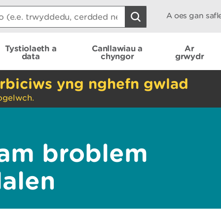
A oes gan saf
Tystiolaeth a
Canllawiau a
Ar
data
chyngor
grwydr
rbiciws yng nghefn gwlad
ogelwch.
am broblem
dalen