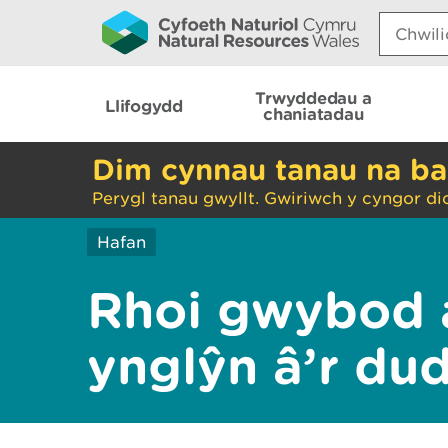
Search:
Trwyddedau a
Llifogydd
chaniatadau
Dim cynnau tanau na ba
Perygl tanau gwyllt. Gwiriwch y cyngor di
Hafan
Rhoi gwybod 
ynglŷn â’r du