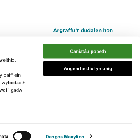
Argraffu’r dudalen hon
I fyny
Caniatáu popeth
weithio.
muno â'r sgwrs
Angenrheidiol yn unig
 caiff ein
’r wybodaeth
cwci i gadw
chwcis
nata
Dangos Manylion
© Cyfoeth Naturiol Cymru