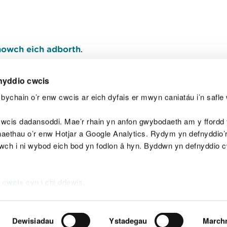
owch eich adborth
.
nyddio cwcis
bychain o’r enw cwcis ar eich dyfais er mwyn caniatáu i’n safle 
Y
wcis dadansoddi. Mae’r rhain yn anfon gwybodaeth am y ffordd y
anaethau o’r enw Hotjar a Google Analytics. Rydym yn defnyddio
ewch i ni wybod eich bod yn fodlon â hyn. Byddwn yn defnyddio 
aeg
Map o'r safle
Hawlfraint
Preifatrwydd a 
 cwcis
cyn i chi ddewis.
Dewisiadau
Ystadegau
March