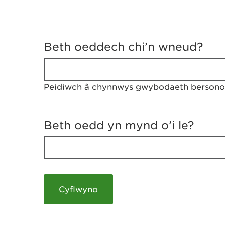
D
y
Beth oeddech chi’n wneud?
w
e
d
w
Peidiwch â chynnwys gwybodaeth bersonol
c
h
w
r
Beth oedd yn mynd o’i le?
t
h
y
m
a
m
e
i
c
h