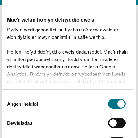
Mae'r wefan hon yn defnyddio cwcis
Rydym wedi gosod ffeiliau bychain o’r enw cwcis ar
D
y
eich dyfais er mwyn caniatáu i’n safle weithio.
Beth oeddech chi’n wneud?
w
e
Hoffem hefyd ddefnyddio cwcis dadansoddi. Mae’r rhain
d
yn anfon gwybodaeth am y ffordd y caiff ein safle ei
w
Peidiwch â chynnwys gwybodaeth bersonol neu
ddefnyddio i wasanaethau o’r enw Hotjar a Google
c
ariannol
h
Analytics. Rydym yn defnyddio’r wybodaeth hon i wella
w
ein safle. Gadewch i ni wybod eich bod yn fodlon â hyn.
r
Byddwn yn defnyddio cwci i gadw eich dewis.
t
Beth oedd yn mynd o’i le?
Dewis
h
Gellir
darllen mwy am ein cwcis
cyn i chi ddewis.
Angenrheidiol
y
Caniatâd
m
a
m
Dewisiadau
e
i