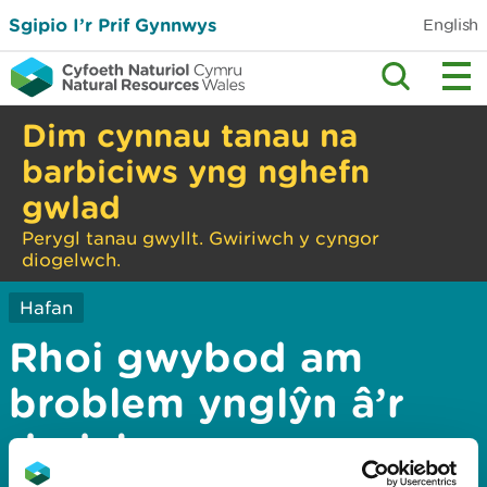
Sgipio I’r Prif Gynnwys
English
Dim cynnau tanau na
barbiciws yng nghefn
gwlad
Perygl tanau gwyllt. Gwiriwch y cyngor
diogelwch.
Hafan
Rhoi gwybod am
broblem ynglŷn â’r
dudalen