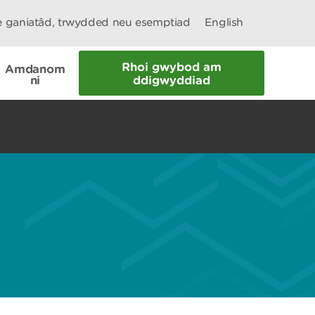
le ganiatâd, trwydded neu esemptiad
English
Rhoi gwybod am
Amdanom
ni
ddigwyddiad