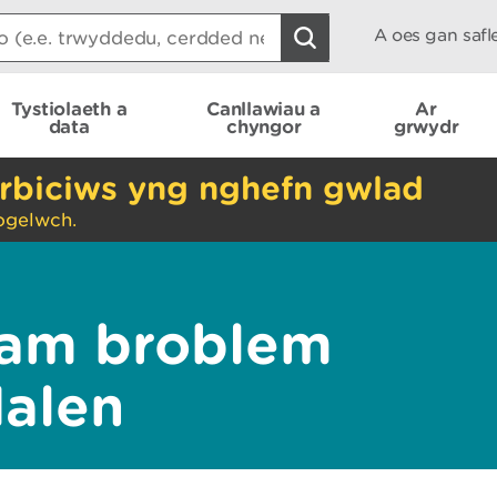
A oes gan saf
Tystiolaeth a
Canllawiau a
Ar
data
chyngor
grwydr
rbiciws yng nghefn gwlad
ogelwch.
am broblem
dalen