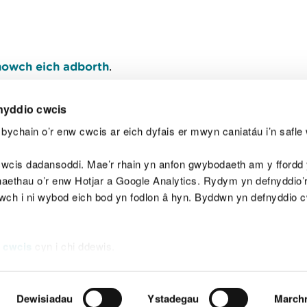
owch eich adborth
.
nyddio cwcis
bychain o’r enw cwcis ar eich dyfais er mwyn caniatáu i’n safle 
Y
wcis dadansoddi. Mae’r rhain yn anfon gwybodaeth am y ffordd y
anaethau o’r enw Hotjar a Google Analytics. Rydym yn defnyddio
ewch i ni wybod eich bod yn fodlon â hyn. Byddwn yn defnyddio 
aeg
Map o'r safle
Hawlfraint
Preifatrwydd a 
 cwcis
cyn i chi ddewis.
Dewisiadau
Ystadegau
March