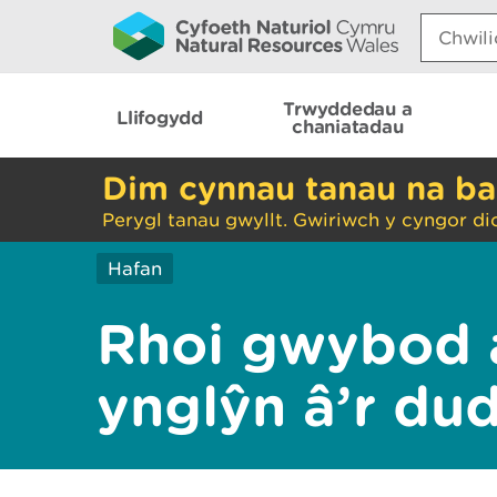
Search:
Trwyddedau a
Llifogydd
chaniatadau
Dim cynnau tanau na ba
Perygl tanau gwyllt. Gwiriwch y cyngor di
Hafan
Rhoi gwybod 
ynglŷn â’r du