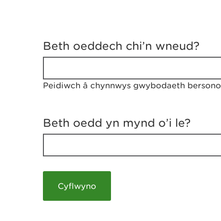
D
y
Beth oeddech chi’n wneud?
w
e
d
w
Peidiwch â chynnwys gwybodaeth bersonol
c
h
w
r
Beth oedd yn mynd o’i le?
t
h
y
m
a
m
e
i
c
h