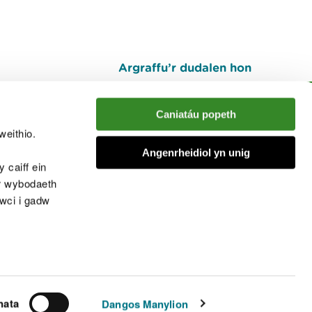
Argraffu’r dudalen hon
I fyny
Caniatáu popeth
weithio.
muno â'r sgwrs
Angenrheidiol yn unig
 caiff ein
’r wybodaeth
cwci i gadw
chwcis
nata
Dangos Manylion
© Cyfoeth Naturiol Cymru