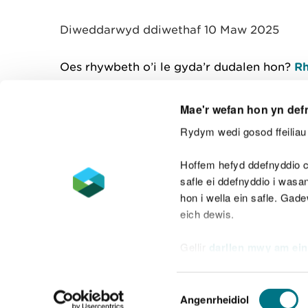
y
m
Diweddarwyd ddiwethaf 10 Maw 2025
w
e
l
Oes rhywbeth o’i le gyda’r dudalen hon?
Rh
i
a
d
Mae'r wefan hon yn def
Rydym wedi gosod ffeiliau 
Cysylltu â ni
Hoffem hefyd ddefnyddio c
safle ei ddefnyddio i was
hon i wella ein safle. Gad
eich dewis.
Datganiad hygyrchedd
Safonau'r Gymr
Gellir
darllen mwy am ein
Datganiad caethwasiaeth fodern
Dewis
Angenrheidiol
Caniatâd