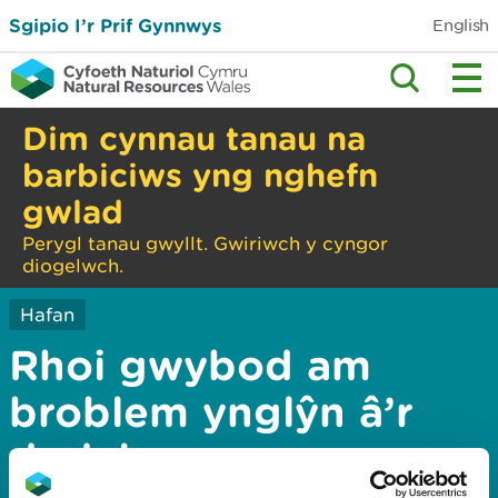
Sgipio I’r Prif Gynnwys
English
Dim cynnau tanau na
barbiciws yng nghefn
gwlad
Perygl tanau gwyllt. Gwiriwch y cyngor
diogelwch.
Hafan
Rhoi gwybod am
broblem ynglŷn â’r
dudalen