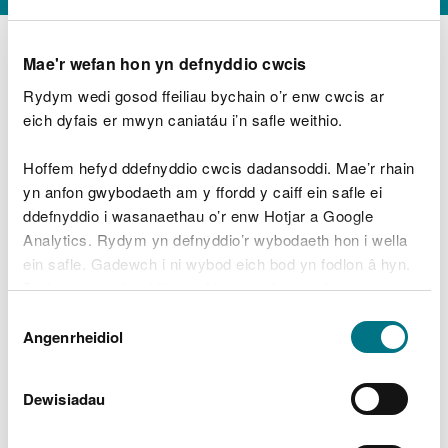
Mae'r wefan hon yn defnyddio cwcis
Rydym wedi gosod ffeiliau bychain o’r enw cwcis ar
D
y
eich dyfais er mwyn caniatáu i’n safle weithio.
Beth oeddech chi’n wneud?
w
e
Hoffem hefyd ddefnyddio cwcis dadansoddi. Mae’r rhain
d
yn anfon gwybodaeth am y ffordd y caiff ein safle ei
w
Peidiwch â chynnwys gwybodaeth bersonol neu
ddefnyddio i wasanaethau o’r enw Hotjar a Google
c
ariannol
h
Analytics. Rydym yn defnyddio’r wybodaeth hon i wella
w
ein safle. Gadewch i ni wybod eich bod yn fodlon â hyn.
r
Byddwn yn defnyddio cwci i gadw eich dewis.
t
Beth oedd yn mynd o’i le?
Dewis
h
Gellir
darllen mwy am ein cwcis
cyn i chi ddewis.
Angenrheidiol
y
Caniatâd
m
a
m
Dewisiadau
e
i