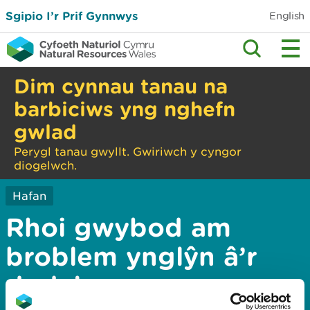
Sgipio I’r Prif Gynnwys
English
Dim cynnau tanau na
barbiciws yng nghefn
gwlad
Perygl tanau gwyllt. Gwiriwch y cyngor
diogelwch.
Hafan
Rhoi gwybod am
broblem ynglŷn â’r
dudalen