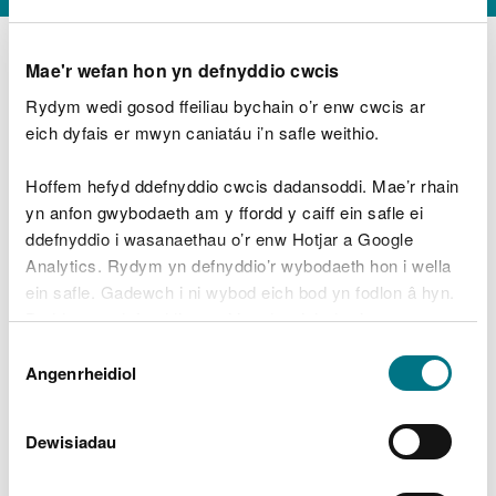
Mae'r wefan hon yn defnyddio cwcis
Rydym wedi gosod ffeiliau bychain o’r enw cwcis ar
D
y
eich dyfais er mwyn caniatáu i’n safle weithio.
Beth oeddech chi’n wneud?
w
e
Hoffem hefyd ddefnyddio cwcis dadansoddi. Mae’r rhain
d
yn anfon gwybodaeth am y ffordd y caiff ein safle ei
w
Peidiwch â chynnwys gwybodaeth bersonol neu
ddefnyddio i wasanaethau o’r enw Hotjar a Google
c
ariannol
h
Analytics. Rydym yn defnyddio’r wybodaeth hon i wella
w
ein safle. Gadewch i ni wybod eich bod yn fodlon â hyn.
r
Byddwn yn defnyddio cwci i gadw eich dewis.
t
Beth oedd yn mynd o’i le?
Dewis
h
Gellir
darllen mwy am ein cwcis
cyn i chi ddewis.
Angenrheidiol
y
Caniatâd
m
a
m
Dewisiadau
e
i