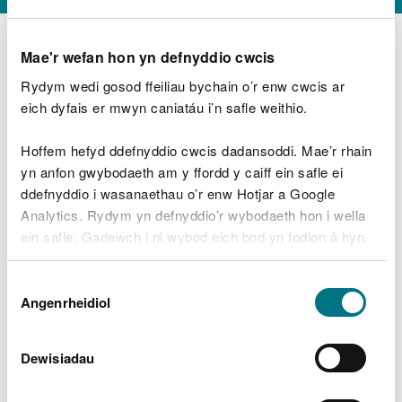
Mae'r wefan hon yn defnyddio cwcis
Rydym wedi gosod ffeiliau bychain o’r enw cwcis ar
D
y
eich dyfais er mwyn caniatáu i’n safle weithio.
Beth oeddech chi’n wneud?
w
e
Hoffem hefyd ddefnyddio cwcis dadansoddi. Mae’r rhain
d
yn anfon gwybodaeth am y ffordd y caiff ein safle ei
w
Peidiwch â chynnwys gwybodaeth bersonol neu
ddefnyddio i wasanaethau o’r enw Hotjar a Google
c
ariannol
h
Analytics. Rydym yn defnyddio’r wybodaeth hon i wella
w
ein safle. Gadewch i ni wybod eich bod yn fodlon â hyn.
r
Byddwn yn defnyddio cwci i gadw eich dewis.
t
Beth oedd yn mynd o’i le?
Dewis
h
Gellir
darllen mwy am ein cwcis
cyn i chi ddewis.
Angenrheidiol
y
Caniatâd
m
a
m
Dewisiadau
e
i