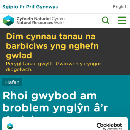
Sgipio I’r Prif Gynnwys
English
Dim cynnau tanau na
barbiciws yng nghefn
gwlad
Perygl tanau gwyllt. Gwiriwch y cyngor
diogelwch.
Hafan
Rhoi gwybod am
broblem ynglŷn â’r
dudalen