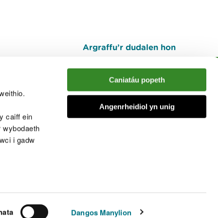
Argraffu’r dudalen hon
I fyny
Caniatáu popeth
weithio.
muno â'r sgwrs
Angenrheidiol yn unig
 caiff ein
’r wybodaeth
cwci i gadw
chwcis
nata
Dangos Manylion
© Cyfoeth Naturiol Cymru