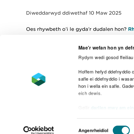
y
m
Diweddarwyd ddiwethaf 10 Maw 2025
w
e
l
Oes rhywbeth o’i le gyda’r dudalen hon?
Rh
i
a
d
Mae'r wefan hon yn def
Rydym wedi gosod ffeiliau 
Cysylltu â ni
Hoffem hefyd ddefnyddio c
safle ei ddefnyddio i was
hon i wella ein safle. Gad
eich dewis.
Datganiad hygyrchedd
Safonau'r Gymr
Gellir
darllen mwy am ein
Datganiad caethwasiaeth fodern
Dewis
Angenrheidiol
Caniatâd