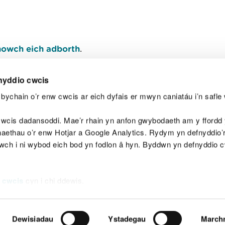
owch eich adborth
.
nyddio cwcis
bychain o’r enw cwcis ar eich dyfais er mwyn caniatáu i’n safle 
Y
wcis dadansoddi. Mae’r rhain yn anfon gwybodaeth am y ffordd y
anaethau o’r enw Hotjar a Google Analytics. Rydym yn defnyddio
ewch i ni wybod eich bod yn fodlon â hyn. Byddwn yn defnyddio 
aeg
Map o'r safle
Hawlfraint
Preifatrwydd a 
 cwcis
cyn i chi ddewis.
Dewisiadau
Ystadegau
March