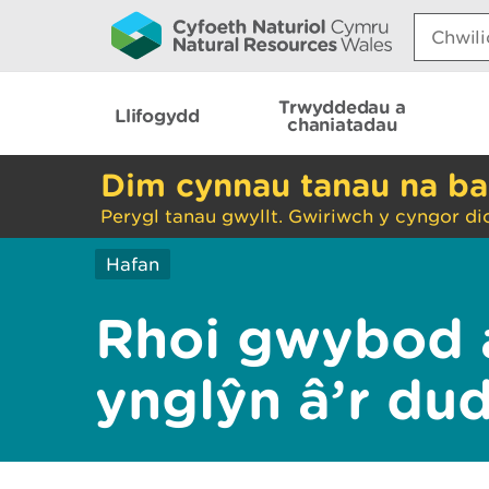
Search:
Trwyddedau a
Llifogydd
chaniatadau
Dim cynnau tanau na ba
Perygl tanau gwyllt. Gwiriwch y cyngor di
Hafan
Rhoi gwybod 
ynglŷn â’r du