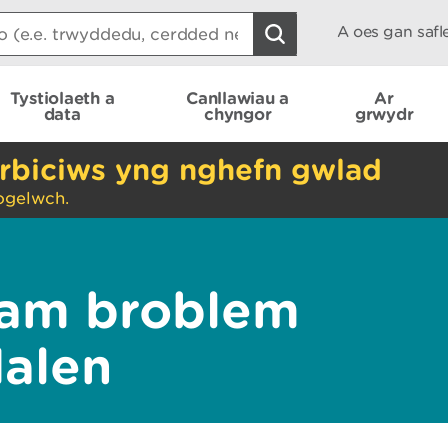
A oes gan saf
Tystiolaeth a
Canllawiau a
Ar
data
chyngor
grwydr
rbiciws yng nghefn gwlad
ogelwch.
am broblem
dalen