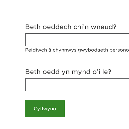
D
y
Beth oeddech chi’n wneud?
w
e
d
w
Peidiwch â chynnwys gwybodaeth bersonol
c
h
w
r
Beth oedd yn mynd o’i le?
t
h
y
m
a
m
e
i
c
h