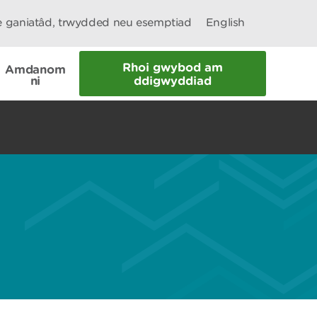
le ganiatâd, trwydded neu esemptiad
English
Rhoi gwybod am
Amdanom
ni
ddigwyddiad