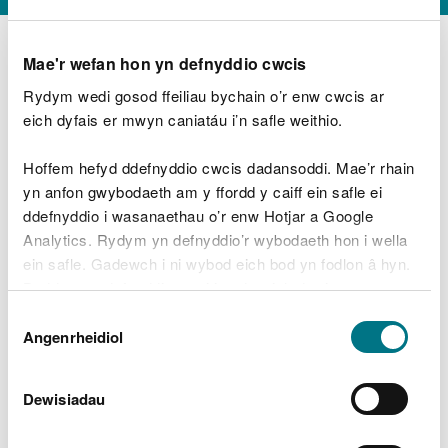
Mae'r wefan hon yn defnyddio cwcis
Rydym wedi gosod ffeiliau bychain o’r enw cwcis ar
D
y
eich dyfais er mwyn caniatáu i’n safle weithio.
Beth oeddech chi’n wneud?
w
e
Hoffem hefyd ddefnyddio cwcis dadansoddi. Mae’r rhain
d
yn anfon gwybodaeth am y ffordd y caiff ein safle ei
w
Peidiwch â chynnwys gwybodaeth bersonol neu
ddefnyddio i wasanaethau o’r enw Hotjar a Google
c
ariannol
h
Analytics. Rydym yn defnyddio’r wybodaeth hon i wella
w
ein safle. Gadewch i ni wybod eich bod yn fodlon â hyn.
r
Byddwn yn defnyddio cwci i gadw eich dewis.
t
Beth oedd yn mynd o’i le?
Dewis
h
Gellir
darllen mwy am ein cwcis
cyn i chi ddewis.
Angenrheidiol
y
Caniatâd
m
a
m
Dewisiadau
e
i