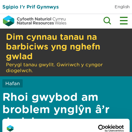
Sgipio I’r Prif Gynnwys
English
Dim cynnau tanau na
barbiciws yng nghefn
gwlad
Perygl tanau gwyllt. Gwiriwch y cyngor
diogelwch.
Hafan
Rhoi gwybod am
broblem ynglŷn â’r
dudalen