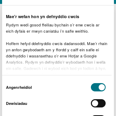
Mae'r wefan hon yn defnyddio cwcis
Rydym wedi gosod ffeiliau bychain o’r enw cwcis ar
D
y
eich dyfais er mwyn caniatáu i’n safle weithio.
Beth oeddech chi’n wneud?
w
e
Hoffem hefyd ddefnyddio cwcis dadansoddi. Mae’r rhain
d
yn anfon gwybodaeth am y ffordd y caiff ein safle ei
w
Peidiwch â chynnwys gwybodaeth bersonol neu
ddefnyddio i wasanaethau o’r enw Hotjar a Google
c
ariannol
h
Analytics. Rydym yn defnyddio’r wybodaeth hon i wella
w
ein safle. Gadewch i ni wybod eich bod yn fodlon â hyn.
r
Byddwn yn defnyddio cwci i gadw eich dewis.
t
Beth oedd yn mynd o’i le?
Dewis
h
Gellir
darllen mwy am ein cwcis
cyn i chi ddewis.
Angenrheidiol
y
Caniatâd
m
a
m
Dewisiadau
e
i