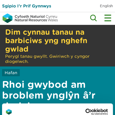
Sgipio I’r Prif Gynnwys
English
Dim cynnau tanau na
barbiciws yng nghefn
gwlad
Perygl tanau gwyllt. Gwiriwch y cyngor
diogelwch.
Hafan
Rhoi gwybod am
broblem ynglŷn â’r
dudalen