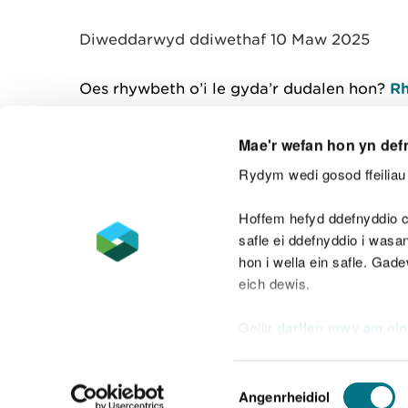
y
m
Diweddarwyd ddiwethaf 10 Maw 2025
w
e
l
Oes rhywbeth o’i le gyda’r dudalen hon?
Rh
i
a
d
Mae'r wefan hon yn def
Rydym wedi gosod ffeiliau 
Cysylltu â ni
Hoffem hefyd ddefnyddio c
safle ei ddefnyddio i was
hon i wella ein safle. Gad
eich dewis.
Datganiad hygyrchedd
Safonau'r Gymr
Gellir
darllen mwy am ein
Datganiad caethwasiaeth fodern
Dewis
Angenrheidiol
Caniatâd