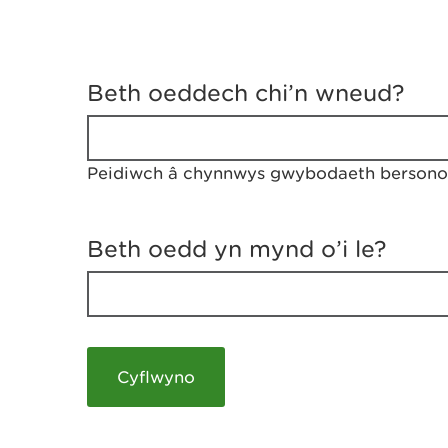
D
y
Beth oeddech chi’n wneud?
w
e
d
w
Peidiwch â chynnwys gwybodaeth bersonol
c
h
w
r
Beth oedd yn mynd o’i le?
t
h
y
m
a
m
e
i
c
h