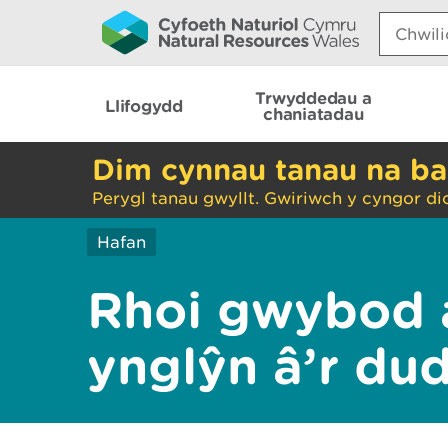
Search:
Trwyddedau a
Llifogydd
chaniatadau
Dim cynnau tanau na ba
Perygl tanau gwyllt. Gwiriwch y cyngor di
Hafan
Rhoi gwybod 
ynglŷn â’r du