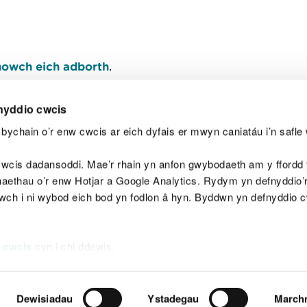
owch eich adborth
.
nyddio cwcis
bychain o’r enw cwcis ar eich dyfais er mwyn caniatáu i’n safle 
Y
wcis dadansoddi. Mae’r rhain yn anfon gwybodaeth am y ffordd y
anaethau o’r enw Hotjar a Google Analytics. Rydym yn defnyddio
ewch i ni wybod eich bod yn fodlon â hyn. Byddwn yn defnyddio 
aeg
Map o'r safle
Hawlfraint
Preifatrwydd a 
 cwcis
cyn i chi ddewis.
Dewisiadau
Ystadegau
March