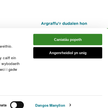
Argraffu’r dudalen hon
I fyny
Caniatáu popeth
weithio.
muno â'r sgwrs
Angenrheidiol yn unig
 caiff ein
’r wybodaeth
cwci i gadw
chwcis
nata
Dangos Manylion
© Cyfoeth Naturiol Cymru