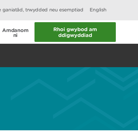
le ganiatâd, trwydded neu esemptiad
English
Rhoi gwybod am
Amdanom
ni
ddigwyddiad