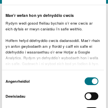
Mae'r wefan hon yn defnyddio cwcis
Rydym wedi gosod ffeiliau bychain o’r enw cwcis ar
D
y
eich dyfais er mwyn caniatáu i’n safle weithio.
Beth oeddech chi’n wneud?
w
e
Hoffem hefyd ddefnyddio cwcis dadansoddi. Mae’r rhain
d
yn anfon gwybodaeth am y ffordd y caiff ein safle ei
w
Peidiwch â chynnwys gwybodaeth bersonol neu
ddefnyddio i wasanaethau o’r enw Hotjar a Google
c
ariannol
h
Analytics. Rydym yn defnyddio’r wybodaeth hon i wella
w
ein safle. Gadewch i ni wybod eich bod yn fodlon â hyn.
r
Byddwn yn defnyddio cwci i gadw eich dewis.
t
Beth oedd yn mynd o’i le?
Dewis
h
Gellir
darllen mwy am ein cwcis
cyn i chi ddewis.
Angenrheidiol
y
Caniatâd
m
a
m
Dewisiadau
e
i