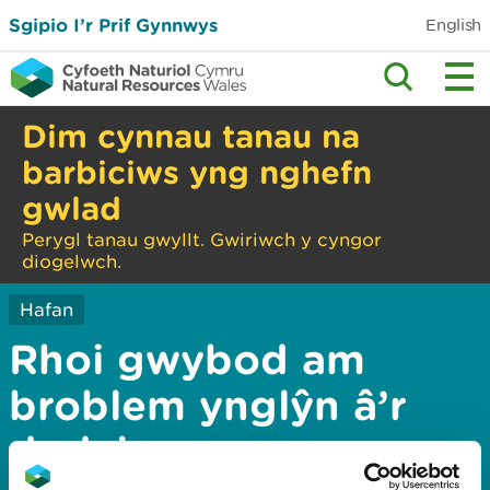
Sgipio I’r Prif Gynnwys
English
Dim cynnau tanau na
barbiciws yng nghefn
gwlad
Perygl tanau gwyllt. Gwiriwch y cyngor
diogelwch.
Hafan
Rhoi gwybod am
broblem ynglŷn â’r
dudalen