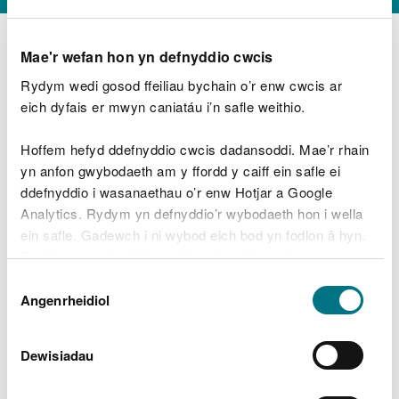
Mae'r wefan hon yn defnyddio cwcis
Rydym wedi gosod ffeiliau bychain o’r enw cwcis ar
D
y
eich dyfais er mwyn caniatáu i’n safle weithio.
Beth oeddech chi’n wneud?
w
e
Hoffem hefyd ddefnyddio cwcis dadansoddi. Mae’r rhain
d
yn anfon gwybodaeth am y ffordd y caiff ein safle ei
w
Peidiwch â chynnwys gwybodaeth bersonol neu
ddefnyddio i wasanaethau o’r enw Hotjar a Google
c
ariannol
h
Analytics. Rydym yn defnyddio’r wybodaeth hon i wella
w
ein safle. Gadewch i ni wybod eich bod yn fodlon â hyn.
r
Byddwn yn defnyddio cwci i gadw eich dewis.
t
Beth oedd yn mynd o’i le?
Dewis
h
Gellir
darllen mwy am ein cwcis
cyn i chi ddewis.
Angenrheidiol
y
Caniatâd
m
a
m
Dewisiadau
e
i