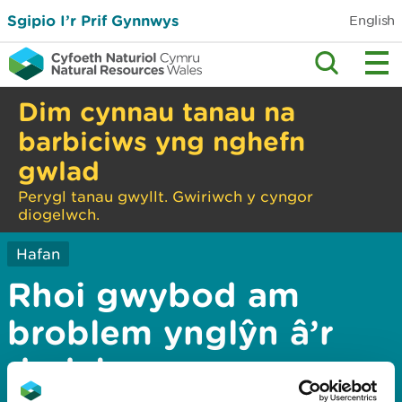
Sgipio I’r Prif Gynnwys
English
Dim cynnau tanau na
barbiciws yng nghefn
gwlad
Perygl tanau gwyllt. Gwiriwch y cyngor
diogelwch.
Hafan
Rhoi gwybod am
broblem ynglŷn â’r
dudalen