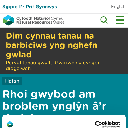
Sgipio I’r Prif Gynnwys
English
Dim cynnau tanau na
barbiciws yng nghefn
gwlad
Perygl tanau gwyllt. Gwiriwch y cyngor
diogelwch.
Hafan
Rhoi gwybod am
broblem ynglŷn â’r
dudalen