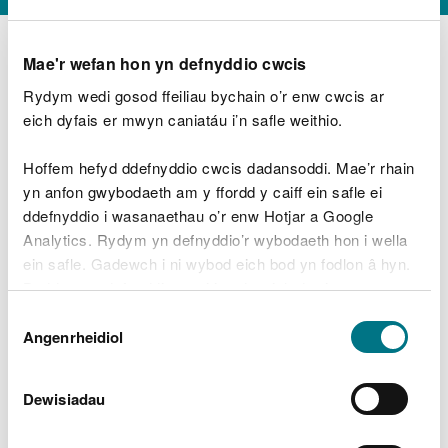
Mae'r wefan hon yn defnyddio cwcis
Rydym wedi gosod ffeiliau bychain o’r enw cwcis ar
D
y
eich dyfais er mwyn caniatáu i’n safle weithio.
Beth oeddech chi’n wneud?
w
e
Hoffem hefyd ddefnyddio cwcis dadansoddi. Mae’r rhain
d
yn anfon gwybodaeth am y ffordd y caiff ein safle ei
w
Peidiwch â chynnwys gwybodaeth bersonol neu
ddefnyddio i wasanaethau o’r enw Hotjar a Google
c
ariannol
h
Analytics. Rydym yn defnyddio’r wybodaeth hon i wella
w
ein safle. Gadewch i ni wybod eich bod yn fodlon â hyn.
r
Byddwn yn defnyddio cwci i gadw eich dewis.
t
Beth oedd yn mynd o’i le?
Dewis
h
Gellir
darllen mwy am ein cwcis
cyn i chi ddewis.
Angenrheidiol
y
Caniatâd
m
a
m
Dewisiadau
e
i