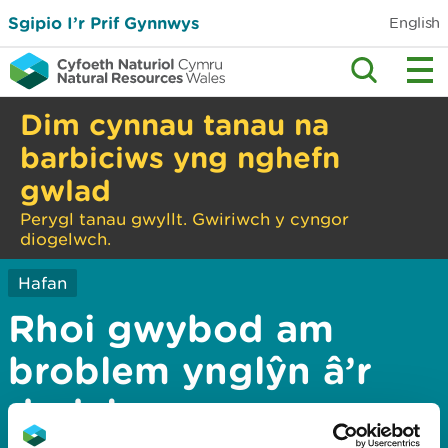
Sgipio I’r Prif Gynnwys
English
Dim cynnau tanau na
barbiciws yng nghefn
gwlad
Perygl tanau gwyllt. Gwiriwch y cyngor
diogelwch.
Hafan
Rhoi gwybod am
broblem ynglŷn â’r
dudalen