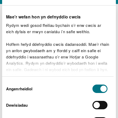
Mae'r wefan hon yn defnyddio cwcis
Rydym wedi gosod ffeiliau bychain o’r enw cwcis ar
D
y
eich dyfais er mwyn caniatáu i’n safle weithio.
Beth oeddech chi’n wneud?
w
e
Hoffem hefyd ddefnyddio cwcis dadansoddi. Mae’r rhain
d
yn anfon gwybodaeth am y ffordd y caiff ein safle ei
w
Peidiwch â chynnwys gwybodaeth bersonol neu
ddefnyddio i wasanaethau o’r enw Hotjar a Google
c
ariannol
h
Analytics. Rydym yn defnyddio’r wybodaeth hon i wella
w
ein safle. Gadewch i ni wybod eich bod yn fodlon â hyn.
r
Byddwn yn defnyddio cwci i gadw eich dewis.
t
Beth oedd yn mynd o’i le?
Dewis
h
Gellir
darllen mwy am ein cwcis
cyn i chi ddewis.
Angenrheidiol
y
Caniatâd
m
a
m
Dewisiadau
e
i