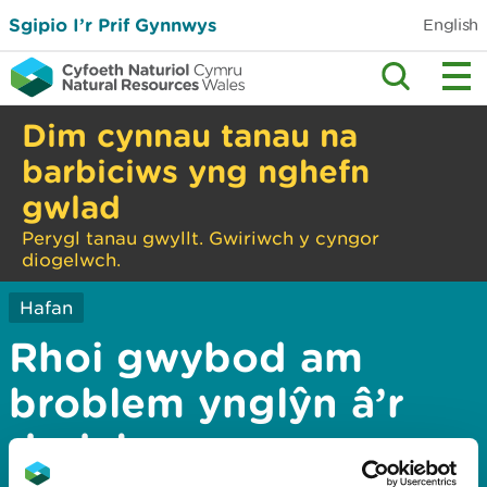
Sgipio I’r Prif Gynnwys
English
Dim cynnau tanau na
barbiciws yng nghefn
gwlad
Perygl tanau gwyllt. Gwiriwch y cyngor
diogelwch.
Hafan
Rhoi gwybod am
broblem ynglŷn â’r
dudalen