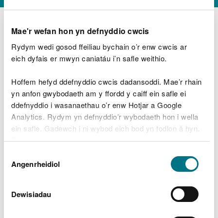
Mae'r wefan hon yn defnyddio cwcis
Rydym wedi gosod ffeiliau bychain o’r enw cwcis ar
D
y
eich dyfais er mwyn caniatáu i’n safle weithio.
Beth oeddech chi’n wneud?
w
e
Hoffem hefyd ddefnyddio cwcis dadansoddi. Mae’r rhain
d
yn anfon gwybodaeth am y ffordd y caiff ein safle ei
w
Peidiwch â chynnwys gwybodaeth bersonol neu
ddefnyddio i wasanaethau o’r enw Hotjar a Google
c
ariannol
h
Analytics. Rydym yn defnyddio’r wybodaeth hon i wella
w
ein safle. Gadewch i ni wybod eich bod yn fodlon â hyn.
r
Byddwn yn defnyddio cwci i gadw eich dewis.
t
Beth oedd yn mynd o’i le?
Dewis
h
Gellir
darllen mwy am ein cwcis
cyn i chi ddewis.
Angenrheidiol
y
Caniatâd
m
a
m
Dewisiadau
e
i