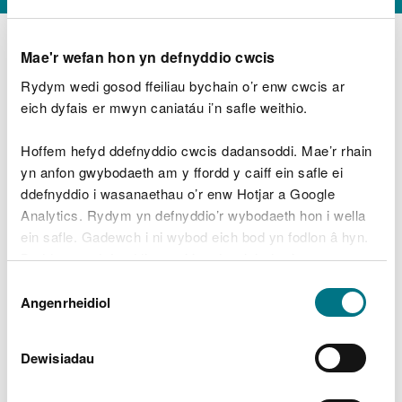
Mae'r wefan hon yn defnyddio cwcis
Rydym wedi gosod ffeiliau bychain o’r enw cwcis ar
D
y
eich dyfais er mwyn caniatáu i’n safle weithio.
Beth oeddech chi’n wneud?
w
e
Hoffem hefyd ddefnyddio cwcis dadansoddi. Mae’r rhain
d
yn anfon gwybodaeth am y ffordd y caiff ein safle ei
w
Peidiwch â chynnwys gwybodaeth bersonol neu
ddefnyddio i wasanaethau o’r enw Hotjar a Google
c
ariannol
h
Analytics. Rydym yn defnyddio’r wybodaeth hon i wella
w
ein safle. Gadewch i ni wybod eich bod yn fodlon â hyn.
r
Byddwn yn defnyddio cwci i gadw eich dewis.
t
Beth oedd yn mynd o’i le?
Dewis
h
Gellir
darllen mwy am ein cwcis
cyn i chi ddewis.
Angenrheidiol
y
Caniatâd
m
a
m
Dewisiadau
e
i