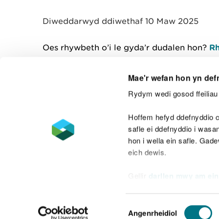
y
m
Diweddarwyd ddiwethaf 10 Maw 2025
w
e
l
Oes rhywbeth o’i le gyda’r dudalen hon?
Rh
i
a
d
Mae'r wefan hon yn def
Rydym wedi gosod ffeiliau 
Cysylltu â ni
Hoffem hefyd ddefnyddio c
safle ei ddefnyddio i was
hon i wella ein safle. Gad
eich dewis.
Datganiad hygyrchedd
Safonau'r Gymr
Gellir
darllen mwy am ein
Datganiad caethwasiaeth fodern
Dewis
Angenrheidiol
Caniatâd