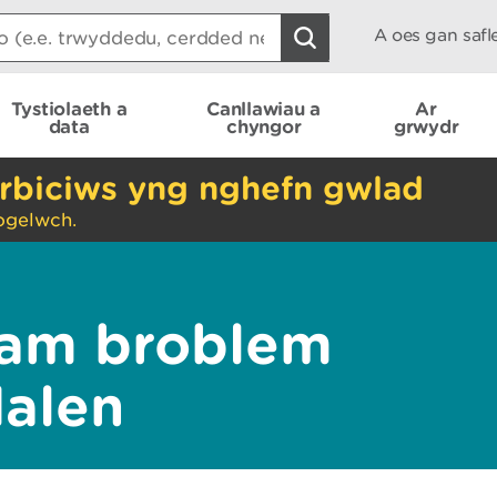
A oes gan saf
Tystiolaeth a
Canllawiau a
Ar
data
chyngor
grwydr
rbiciws yng nghefn gwlad
ogelwch.
am broblem
dalen