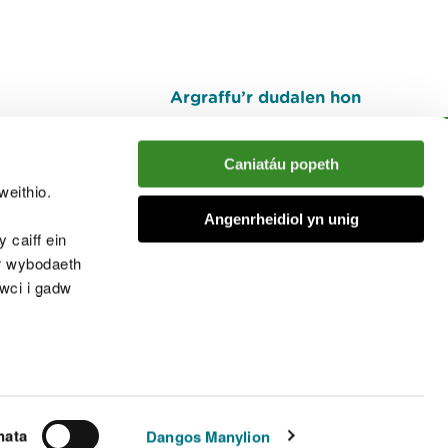
Argraffu’r dudalen hon
I fyny
Caniatáu popeth
weithio.
muno â'r sgwrs
Angenrheidiol yn unig
 caiff ein
’r wybodaeth
cwci i gadw
chwcis
nata
Dangos Manylion
© Cyfoeth Naturiol Cymru