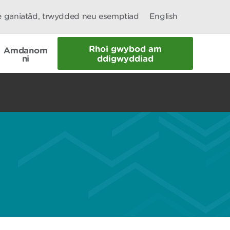
le ganiatâd, trwydded neu esemptiad
English
Rhoi gwybod am
Amdanom
ni
ddigwyddiad