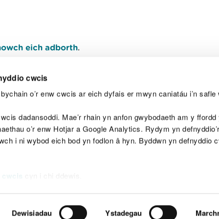
owch eich adborth
.
nyddio cwcis
bychain o’r enw cwcis ar eich dyfais er mwyn caniatáu i’n safle 
Y
wcis dadansoddi. Mae’r rhain yn anfon gwybodaeth am y ffordd y
anaethau o’r enw Hotjar a Google Analytics. Rydym yn defnyddio
ewch i ni wybod eich bod yn fodlon â hyn. Byddwn yn defnyddio 
aeg
Map o'r safle
Hawlfraint
Preifatrwydd a 
 cwcis
cyn i chi ddewis.
Dewisiadau
Ystadegau
March