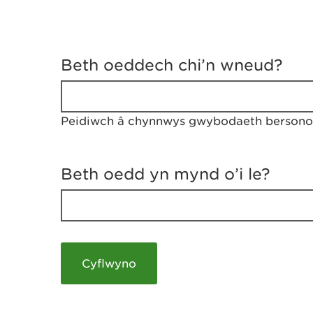
D
y
Beth oeddech chi’n wneud?
w
e
d
w
Peidiwch â chynnwys gwybodaeth bersonol
c
h
w
r
Beth oedd yn mynd o’i le?
t
h
y
m
a
m
e
i
c
h