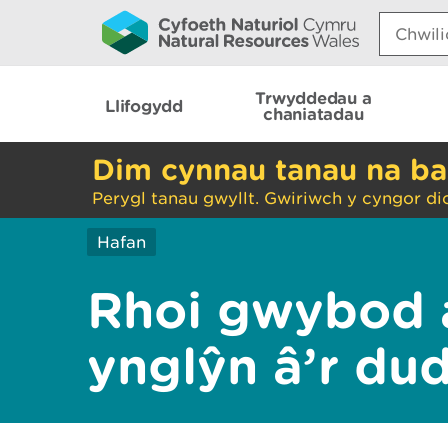
Search:
Trwyddedau a
Llifogydd
chaniatadau
Dim cynnau tanau na ba
Perygl tanau gwyllt. Gwiriwch y cyngor di
Hafan
Rhoi gwybod 
ynglŷn â’r du