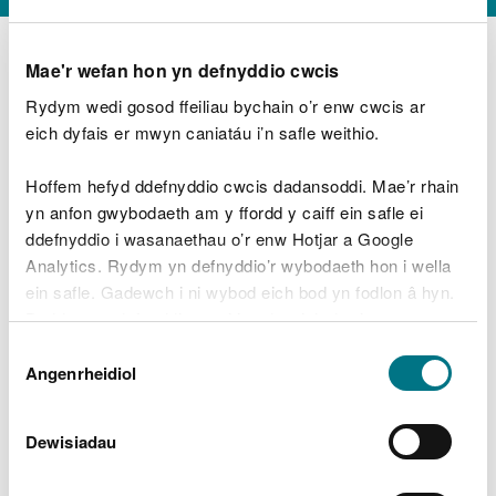
Mae'r wefan hon yn defnyddio cwcis
Rydym wedi gosod ffeiliau bychain o’r enw cwcis ar
D
y
eich dyfais er mwyn caniatáu i’n safle weithio.
Beth oeddech chi’n wneud?
w
e
Hoffem hefyd ddefnyddio cwcis dadansoddi. Mae’r rhain
d
yn anfon gwybodaeth am y ffordd y caiff ein safle ei
w
Peidiwch â chynnwys gwybodaeth bersonol neu
ddefnyddio i wasanaethau o’r enw Hotjar a Google
c
ariannol
h
Analytics. Rydym yn defnyddio’r wybodaeth hon i wella
w
ein safle. Gadewch i ni wybod eich bod yn fodlon â hyn.
r
Byddwn yn defnyddio cwci i gadw eich dewis.
t
Beth oedd yn mynd o’i le?
Dewis
h
Gellir
darllen mwy am ein cwcis
cyn i chi ddewis.
Angenrheidiol
y
Caniatâd
m
a
m
Dewisiadau
e
i