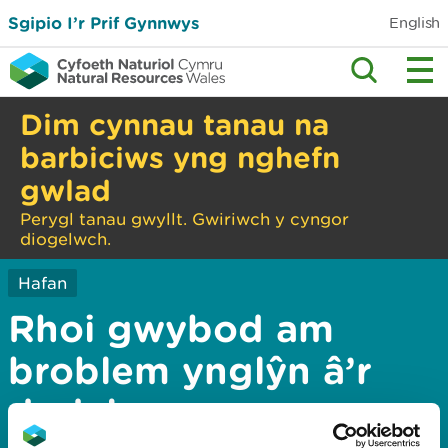
Sgipio I’r Prif Gynnwys
English
Dim cynnau tanau na
barbiciws yng nghefn
gwlad
Perygl tanau gwyllt. Gwiriwch y cyngor
diogelwch.
Hafan
Rhoi gwybod am
broblem ynglŷn â’r
dudalen