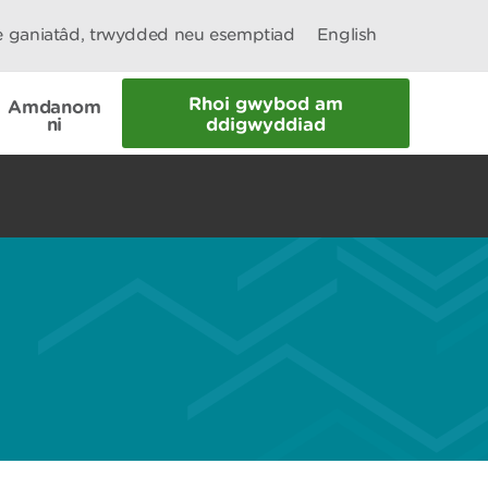
le ganiatâd, trwydded neu esemptiad
English
Rhoi gwybod am
Amdanom
ni
ddigwyddiad