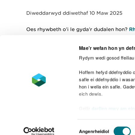
y
m
Diweddarwyd ddiwethaf 10 Maw 2025
w
e
l
Oes rhywbeth o’i le gyda’r dudalen hon?
Rh
i
a
d
Mae'r wefan hon yn def
Rydym wedi gosod ffeiliau 
Cysylltu â ni
Hoffem hefyd ddefnyddio c
safle ei ddefnyddio i was
hon i wella ein safle. Gad
eich dewis.
Datganiad hygyrchedd
Safonau'r Gymr
Gellir
darllen mwy am ein
Datganiad caethwasiaeth fodern
Dewis
Angenrheidiol
Caniatâd