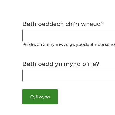
D
y
Beth oeddech chi’n wneud?
w
e
d
w
Peidiwch â chynnwys gwybodaeth bersonol
c
h
w
r
Beth oedd yn mynd o’i le?
t
h
y
m
a
m
e
i
c
h