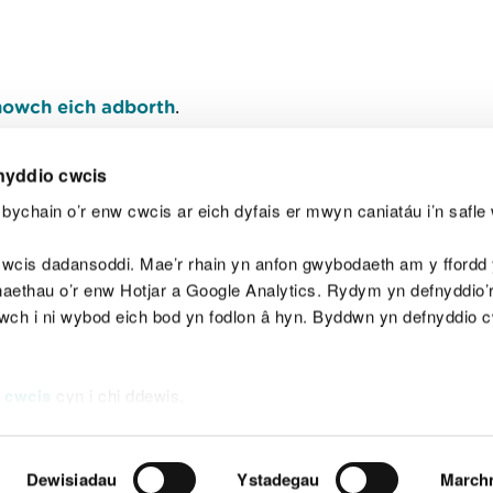
owch eich adborth
.
nyddio cwcis
bychain o’r enw cwcis ar eich dyfais er mwyn caniatáu i’n safle 
Y
wcis dadansoddi. Mae’r rhain yn anfon gwybodaeth am y ffordd y
anaethau o’r enw Hotjar a Google Analytics. Rydym yn defnyddio
ewch i ni wybod eich bod yn fodlon â hyn. Byddwn yn defnyddio 
aeg
Map o'r safle
Hawlfraint
Preifatrwydd a 
 cwcis
cyn i chi ddewis.
Dewisiadau
Ystadegau
March