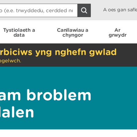
A oes gan saf
Tystiolaeth a
Canllawiau a
Ar
data
chyngor
grwydr
rbiciws yng nghefn gwlad
ogelwch.
am broblem
dalen