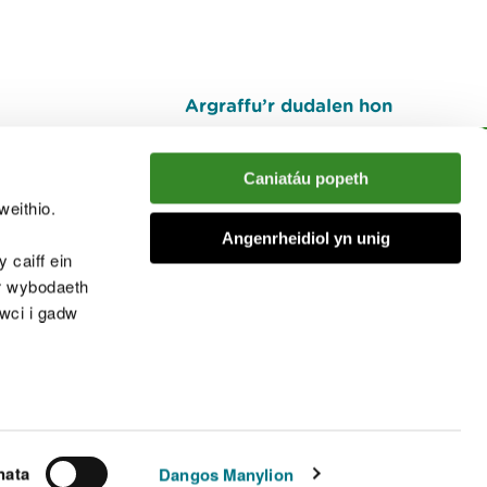
Argraffu’r dudalen hon
I fyny
Caniatáu popeth
weithio.
muno â'r sgwrs
Angenrheidiol yn unig
 caiff ein
’r wybodaeth
cwci i gadw
chwcis
nata
Dangos Manylion
© Cyfoeth Naturiol Cymru