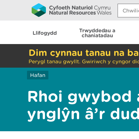
Search:
Trwyddedau a
Llifogydd
chaniatadau
Dim cynnau tanau na ba
Perygl tanau gwyllt. Gwiriwch y cyngor di
Hafan
Rhoi gwybod 
ynglŷn â’r du