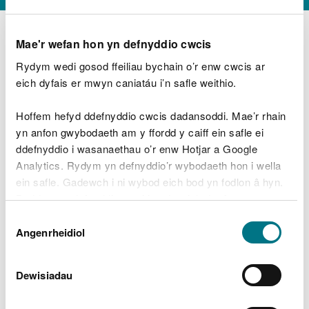
Mae'r wefan hon yn defnyddio cwcis
Rydym wedi gosod ffeiliau bychain o’r enw cwcis ar
D
y
eich dyfais er mwyn caniatáu i’n safle weithio.
Beth oeddech chi’n wneud?
w
e
Hoffem hefyd ddefnyddio cwcis dadansoddi. Mae’r rhain
d
yn anfon gwybodaeth am y ffordd y caiff ein safle ei
w
Peidiwch â chynnwys gwybodaeth bersonol neu
ddefnyddio i wasanaethau o’r enw Hotjar a Google
c
ariannol
h
Analytics. Rydym yn defnyddio’r wybodaeth hon i wella
w
ein safle. Gadewch i ni wybod eich bod yn fodlon â hyn.
r
Byddwn yn defnyddio cwci i gadw eich dewis.
t
Beth oedd yn mynd o’i le?
Dewis
h
Gellir
darllen mwy am ein cwcis
cyn i chi ddewis.
Angenrheidiol
y
Caniatâd
m
a
m
Dewisiadau
e
i