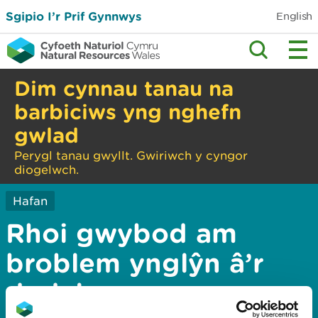
Sgipio I’r Prif Gynnwys
English
Dim cynnau tanau na
barbiciws yng nghefn
gwlad
Perygl tanau gwyllt. Gwiriwch y cyngor
diogelwch.
Hafan
Rhoi gwybod am
broblem ynglŷn â’r
dudalen