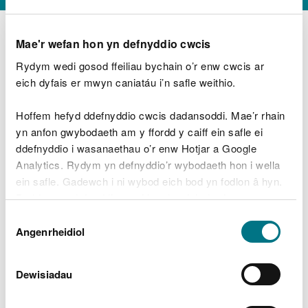
Mae'r wefan hon yn defnyddio cwcis
Rydym wedi gosod ffeiliau bychain o’r enw cwcis ar
D
y
eich dyfais er mwyn caniatáu i’n safle weithio.
Beth oeddech chi’n wneud?
w
e
Hoffem hefyd ddefnyddio cwcis dadansoddi. Mae’r rhain
d
yn anfon gwybodaeth am y ffordd y caiff ein safle ei
w
Peidiwch â chynnwys gwybodaeth bersonol neu
ddefnyddio i wasanaethau o’r enw Hotjar a Google
c
ariannol
h
Analytics. Rydym yn defnyddio’r wybodaeth hon i wella
w
ein safle. Gadewch i ni wybod eich bod yn fodlon â hyn.
r
Byddwn yn defnyddio cwci i gadw eich dewis.
t
Beth oedd yn mynd o’i le?
Dewis
h
Gellir
darllen mwy am ein cwcis
cyn i chi ddewis.
Angenrheidiol
y
Caniatâd
m
a
m
Dewisiadau
e
i