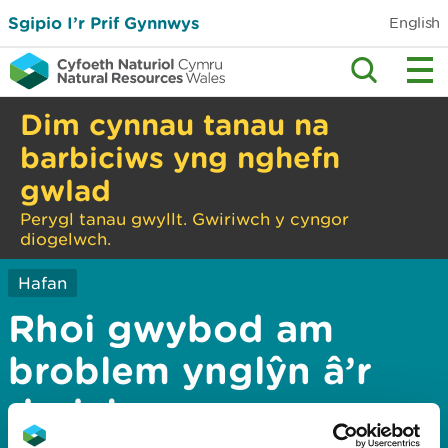
Sgipio I’r Prif Gynnwys
English
Dim cynnau tanau na
barbiciws yng nghefn
gwlad
Perygl tanau gwyllt. Gwiriwch y cyngor
diogelwch.
Hafan
Rhoi gwybod am
broblem ynglŷn â’r
dudalen