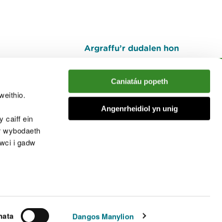
Argraffu’r dudalen hon
I fyny
Caniatáu popeth
weithio.
muno â'r sgwrs
Angenrheidiol yn unig
 caiff ein
’r wybodaeth
cwci i gadw
chwcis
nata
Dangos Manylion
© Cyfoeth Naturiol Cymru