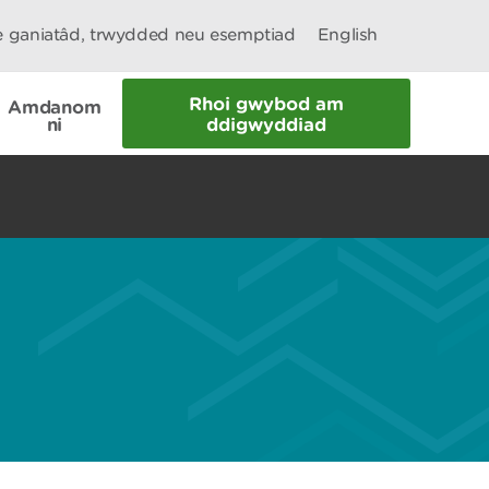
le ganiatâd, trwydded neu esemptiad
English
Rhoi gwybod am
Amdanom
ni
ddigwyddiad