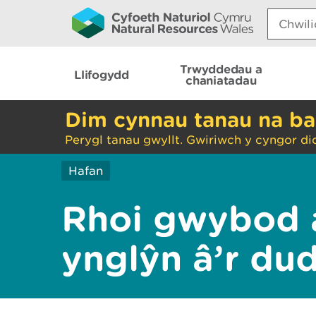
Search:
Trwyddedau a
Llifogydd
chaniatadau
Dim cynnau tanau na ba
Perygl tanau gwyllt. Gwiriwch y cyngor di
Hafan
Rhoi gwybod 
ynglŷn â’r du