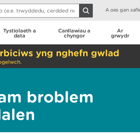
A oes gan saf
Tystiolaeth a
Canllawiau a
Ar
data
chyngor
grwydr
rbiciws yng nghefn gwlad
ogelwch.
am broblem
dalen