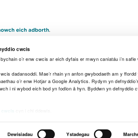
owch eich adborth
.
nyddio cwcis
bychain o’r enw cwcis ar eich dyfais er mwyn caniatáu i’n safle 
Y
wcis dadansoddi. Mae’r rhain yn anfon gwybodaeth am y ffordd y
anaethau o’r enw Hotjar a Google Analytics. Rydym yn defnyddio
ewch i ni wybod eich bod yn fodlon â hyn. Byddwn yn defnyddio 
aeg
Map o'r safle
Hawlfraint
Preifatrwydd a 
 cwcis
cyn i chi ddewis.
Dewisiadau
Ystadegau
March