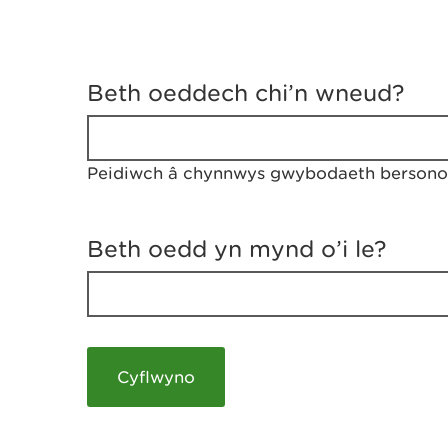
D
y
Beth oeddech chi’n wneud?
w
e
d
w
Peidiwch â chynnwys gwybodaeth bersonol
c
h
w
r
Beth oedd yn mynd o’i le?
t
h
y
m
a
m
e
i
c
h