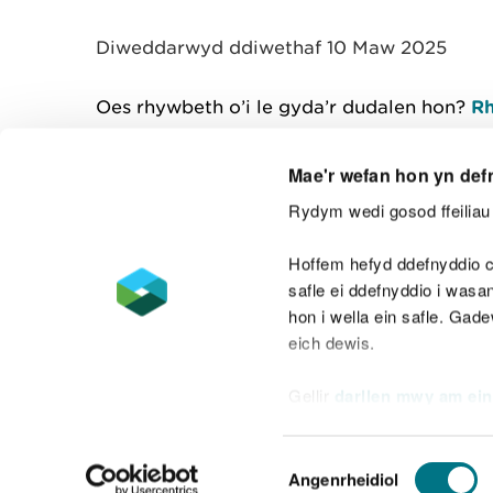
y
m
Diweddarwyd ddiwethaf 10 Maw 2025
w
e
l
Oes rhywbeth o’i le gyda’r dudalen hon?
Rh
i
a
d
Mae'r wefan hon yn def
Rydym wedi gosod ffeiliau 
Cysylltu â ni
Hoffem hefyd ddefnyddio c
safle ei ddefnyddio i was
hon i wella ein safle. Gad
eich dewis.
Datganiad hygyrchedd
Safonau'r Gymr
Gellir
darllen mwy am ein
Datganiad caethwasiaeth fodern
Dewis
Angenrheidiol
Caniatâd