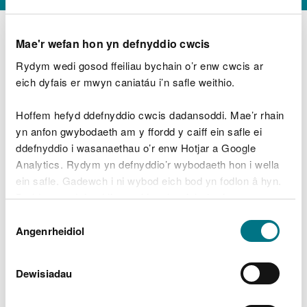
Mae'r wefan hon yn defnyddio cwcis
Rydym wedi gosod ffeiliau bychain o’r enw cwcis ar
D
y
eich dyfais er mwyn caniatáu i’n safle weithio.
Beth oeddech chi’n wneud?
w
e
Hoffem hefyd ddefnyddio cwcis dadansoddi. Mae’r rhain
d
yn anfon gwybodaeth am y ffordd y caiff ein safle ei
w
Peidiwch â chynnwys gwybodaeth bersonol neu
ddefnyddio i wasanaethau o’r enw Hotjar a Google
c
ariannol
h
Analytics. Rydym yn defnyddio’r wybodaeth hon i wella
w
ein safle. Gadewch i ni wybod eich bod yn fodlon â hyn.
r
Byddwn yn defnyddio cwci i gadw eich dewis.
t
Beth oedd yn mynd o’i le?
Dewis
h
Gellir
darllen mwy am ein cwcis
cyn i chi ddewis.
Angenrheidiol
y
Caniatâd
m
a
m
Dewisiadau
e
i