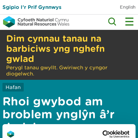
Sgipio I’r Prif Gynnwys
English
Dim cynnau tanau na
barbiciws yng nghefn
gwlad
Perygl tanau gwyllt. Gwiriwch y cyngor
diogelwch.
Hafan
Rhoi gwybod am
broblem ynglŷn â’r
dudalen