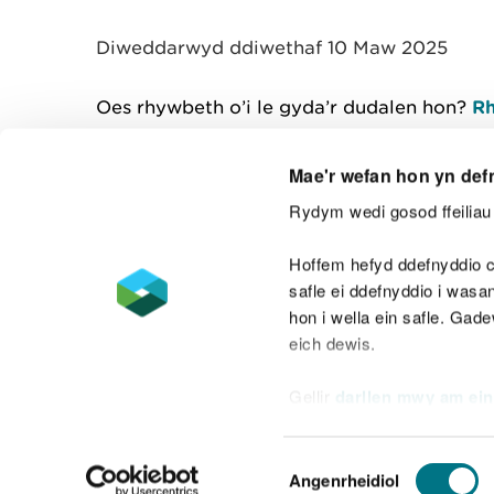
y
m
Diweddarwyd ddiwethaf 10 Maw 2025
w
e
l
Oes rhywbeth o’i le gyda’r dudalen hon?
Rh
i
a
d
Mae'r wefan hon yn def
Rydym wedi gosod ffeiliau 
Cysylltu â ni
Hoffem hefyd ddefnyddio c
safle ei ddefnyddio i was
hon i wella ein safle. Gad
eich dewis.
Datganiad hygyrchedd
Safonau'r Gymr
Gellir
darllen mwy am ein
Datganiad caethwasiaeth fodern
Dewis
Angenrheidiol
Caniatâd