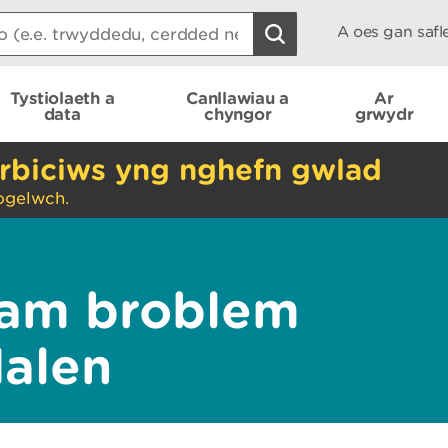
A oes gan saf
Tystiolaeth a
Canllawiau a
Ar
data
chyngor
grwydr
rbiciws yng nghefn gwlad
ogelwch.
am broblem
dalen