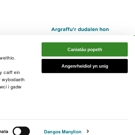
Argraffu’r dudalen hon
I fyny
Caniatáu popeth
weithio.
muno â'r sgwrs
Angenrheidiol yn unig
 caiff ein
’r wybodaeth
cwci i gadw
chwcis
nata
Dangos Manylion
© Cyfoeth Naturiol Cymru