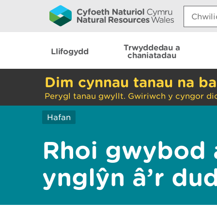
Search:
Trwyddedau a
Llifogydd
chaniatadau
Dim cynnau tanau na ba
Perygl tanau gwyllt. Gwiriwch y cyngor di
Hafan
Rhoi gwybod 
ynglŷn â’r du