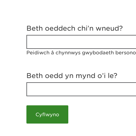
D
y
Beth oeddech chi’n wneud?
w
e
d
w
Peidiwch â chynnwys gwybodaeth bersonol
c
h
w
r
Beth oedd yn mynd o’i le?
t
h
y
m
a
m
e
i
c
h