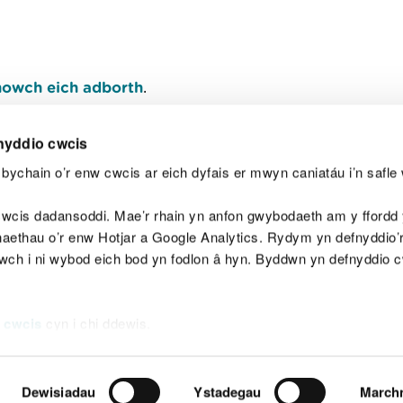
owch eich adborth
.
nyddio cwcis
bychain o’r enw cwcis ar eich dyfais er mwyn caniatáu i’n safle 
Y
wcis dadansoddi. Mae’r rhain yn anfon gwybodaeth am y ffordd y
anaethau o’r enw Hotjar a Google Analytics. Rydym yn defnyddio
ewch i ni wybod eich bod yn fodlon â hyn. Byddwn yn defnyddio 
aeg
Map o'r safle
Hawlfraint
Preifatrwydd a 
 cwcis
cyn i chi ddewis.
Dewisiadau
Ystadegau
March