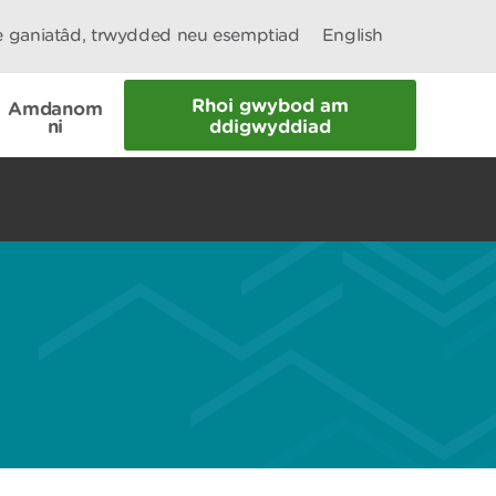
le ganiatâd, trwydded neu esemptiad
English
Rhoi gwybod am
Amdanom
ni
ddigwyddiad