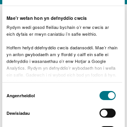
Mae'r wefan hon yn defnyddio cwcis
Rydym wedi gosod ffeiliau bychain o’r enw cwcis ar
D
y
eich dyfais er mwyn caniatáu i’n safle weithio.
Beth oeddech chi’n wneud?
w
e
Hoffem hefyd ddefnyddio cwcis dadansoddi. Mae’r rhain
d
yn anfon gwybodaeth am y ffordd y caiff ein safle ei
w
Peidiwch â chynnwys gwybodaeth bersonol neu
ddefnyddio i wasanaethau o’r enw Hotjar a Google
c
ariannol
h
Analytics. Rydym yn defnyddio’r wybodaeth hon i wella
w
ein safle. Gadewch i ni wybod eich bod yn fodlon â hyn.
r
Byddwn yn defnyddio cwci i gadw eich dewis.
t
Beth oedd yn mynd o’i le?
Dewis
h
Gellir
darllen mwy am ein cwcis
cyn i chi ddewis.
Angenrheidiol
y
Caniatâd
m
a
m
Dewisiadau
e
i