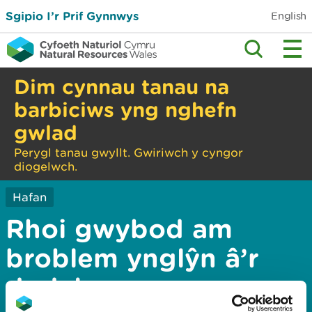
Sgipio I’r Prif Gynnwys
English
Dim cynnau tanau na
barbiciws yng nghefn
gwlad
Perygl tanau gwyllt. Gwiriwch y cyngor
diogelwch.
Hafan
Rhoi gwybod am
broblem ynglŷn â’r
dudalen