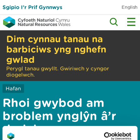
Sgipio I’r Prif Gynnwys
English
Dim cynnau tanau na
barbiciws yng nghefn
gwlad
Perygl tanau gwyllt. Gwiriwch y cyngor
diogelwch.
Hafan
Rhoi gwybod am
broblem ynglŷn â’r
dudalen