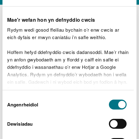
Mae'r wefan hon yn defnyddio cwcis
Rydym wedi gosod ffeiliau bychain o’r enw cwcis ar
D
y
eich dyfais er mwyn caniatáu i’n safle weithio.
Beth oeddech chi’n wneud?
w
e
Hoffem hefyd ddefnyddio cwcis dadansoddi. Mae’r rhain
d
yn anfon gwybodaeth am y ffordd y caiff ein safle ei
w
Peidiwch â chynnwys gwybodaeth bersonol neu
ddefnyddio i wasanaethau o’r enw Hotjar a Google
c
ariannol
h
Analytics. Rydym yn defnyddio’r wybodaeth hon i wella
w
ein safle. Gadewch i ni wybod eich bod yn fodlon â hyn.
r
Byddwn yn defnyddio cwci i gadw eich dewis.
t
Beth oedd yn mynd o’i le?
Dewis
h
Gellir
darllen mwy am ein cwcis
cyn i chi ddewis.
Angenrheidiol
y
Caniatâd
m
a
m
Dewisiadau
e
i