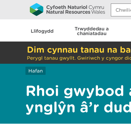
Search:
Trwyddedau a
Llifogydd
chaniatadau
Dim cynnau tanau na ba
Perygl tanau gwyllt. Gwiriwch y cyngor di
Hafan
Rhoi gwybod 
ynglŷn â’r du