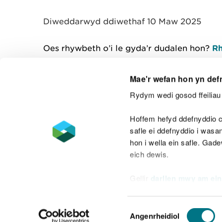
y
m
Diweddarwyd ddiwethaf 10 Maw 2025
w
e
l
Oes rhywbeth o’i le gyda’r dudalen hon?
Rh
i
a
d
Mae'r wefan hon yn def
Rydym wedi gosod ffeiliau 
Cysylltu â ni
Hoffem hefyd ddefnyddio c
safle ei ddefnyddio i was
hon i wella ein safle. Gad
eich dewis.
Datganiad hygyrchedd
Safonau'r Gymr
Gellir
darllen mwy am ein
Datganiad caethwasiaeth fodern
Dewis
Angenrheidiol
Caniatâd