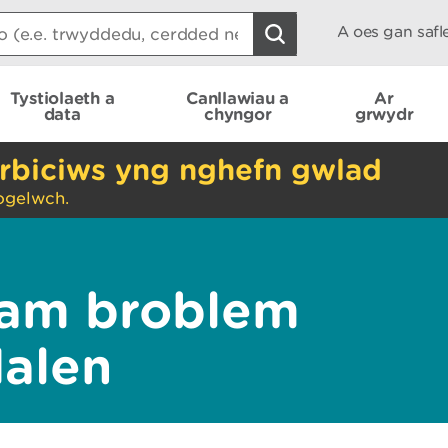
A oes gan saf
Tystiolaeth a
Canllawiau a
Ar
data
chyngor
grwydr
rbiciws yng nghefn gwlad
ogelwch.
am broblem
dalen