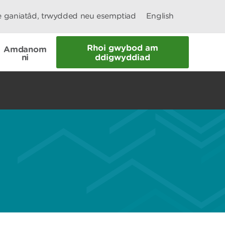
le ganiatâd, trwydded neu esemptiad
English
Rhoi gwybod am
Amdanom
ni
ddigwyddiad