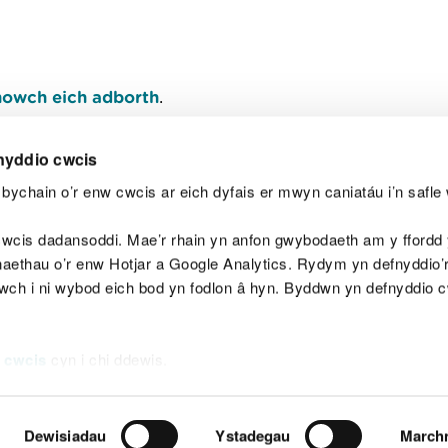
owch eich adborth
.
nyddio cwcis
bychain o’r enw cwcis ar eich dyfais er mwyn caniatáu i’n safle 
Y
wcis dadansoddi. Mae’r rhain yn anfon gwybodaeth am y ffordd y
anaethau o’r enw Hotjar a Google Analytics. Rydym yn defnyddio
ewch i ni wybod eich bod yn fodlon â hyn. Byddwn yn defnyddio 
aeg
Map o'r safle
Hawlfraint
Preifatrwydd a 
 cwcis
cyn i chi ddewis.
Dewisiadau
Ystadegau
March