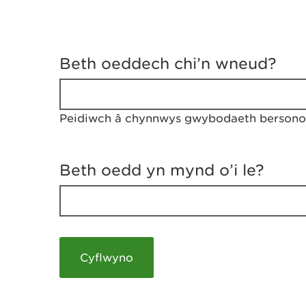
D
y
Beth oeddech chi’n wneud?
w
e
d
w
Peidiwch â chynnwys gwybodaeth bersonol
c
h
w
r
Beth oedd yn mynd o’i le?
t
h
y
m
a
m
e
i
c
h