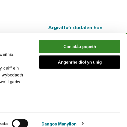
Argraffu’r dudalen hon
I fyny
Caniatáu popeth
weithio.
muno â'r sgwrs
Angenrheidiol yn unig
 caiff ein
’r wybodaeth
cwci i gadw
chwcis
nata
Dangos Manylion
© Cyfoeth Naturiol Cymru