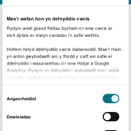
Mae'r wefan hon yn defnyddio cwcis
Rydym wedi gosod ffeiliau bychain o’r enw cwcis ar
D
y
eich dyfais er mwyn caniatáu i’n safle weithio.
Beth oeddech chi’n wneud?
w
e
Hoffem hefyd ddefnyddio cwcis dadansoddi. Mae’r rhain
d
yn anfon gwybodaeth am y ffordd y caiff ein safle ei
w
Peidiwch â chynnwys gwybodaeth bersonol neu
ddefnyddio i wasanaethau o’r enw Hotjar a Google
c
ariannol
h
Analytics. Rydym yn defnyddio’r wybodaeth hon i wella
w
ein safle. Gadewch i ni wybod eich bod yn fodlon â hyn.
r
Byddwn yn defnyddio cwci i gadw eich dewis.
t
Beth oedd yn mynd o’i le?
Dewis
h
Gellir
darllen mwy am ein cwcis
cyn i chi ddewis.
Angenrheidiol
y
Caniatâd
m
a
m
Dewisiadau
e
i