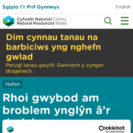
Sgipio I’r Prif Gynnwys
English
Dim cynnau tanau na
barbiciws yng nghefn
gwlad
Perygl tanau gwyllt. Gwiriwch y cyngor
diogelwch.
Hafan
Rhoi gwybod am
broblem ynglŷn â’r
dudalen