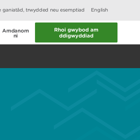
le ganiatâd, trwydded neu esemptiad
English
Rhoi gwybod am
Amdanom
ni
ddigwyddiad