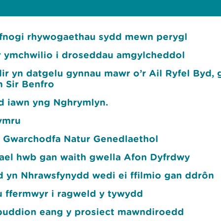
efnogi rhywogaethau sydd mewn perygl
r ymchwilio i droseddau amgylcheddol
r yn datgelu gynnau mawr o’r Ail Ryfel Byd, 
n Sir Benfro
dd iawn yng Nghrymlyn.
Cymru
 Gwarchodfa Natur Genedlaethol
cael hwb gan waith gwella Afon Dyfrdwy
d yn Nhrawsfynydd wedi ei ffilmio gan ddrôn
 ffermwyr i ragweld y tywydd
 buddion eang y prosiect mawndiroedd