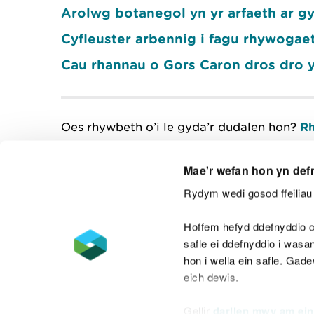
Arolwg botanegol yn yr arfaeth ar 
Cyfleuster arbennig i fagu rhywogae
Cau rhannau o Gors Caron dros dro 
Oes rhywbeth o’i le gyda’r dudalen hon?
Rh
Mae'r wefan hon yn def
Rydym wedi gosod ffeiliau 
Cysylltu â ni
Hoffem hefyd ddefnyddio c
safle ei ddefnyddio i was
hon i wella ein safle. Gad
eich dewis.
Datganiad hygyrchedd
Safonau'r Gymr
Gellir
darllen mwy am ein
Datganiad caethwasiaeth fodern