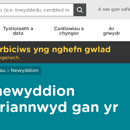
A oes gan saf
Tystiolaeth a
Canllawiau a
Ar
data
chyngor
grwydr
rbiciws yng nghefn gwlad
ogelwch.
iau
Newyddion
>
newyddion
ariannwyd gan yr