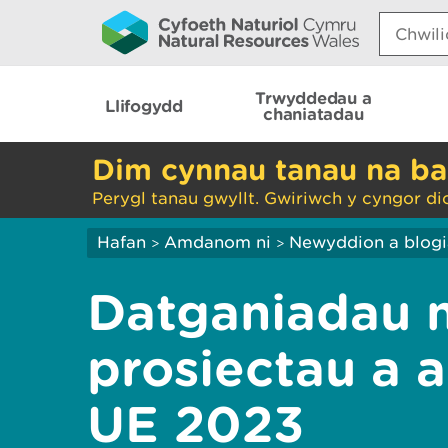
Search:
Trwyddedau a
Llifogydd
chaniatadau
Dim cynnau tanau na ba
Perygl tanau gwyllt. Gwiriwch y cyngor di
Hafan
Amdanom ni
Newyddion a blog
>
>
Datganiadau 
prosiectau a 
UE 2023