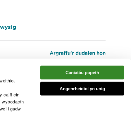
pwysig
Argraffu’r dudalen hon
I fyny
Caniatáu popeth
weithio.
muno â'r sgwrs
Angenrheidiol yn unig
 caiff ein
’r wybodaeth
cwci i gadw
chwcis