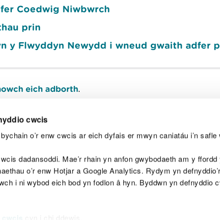
gyfer Coedwig Niwbwrch
thau prin
yn y Flwyddyn Newydd i wneud gwaith adfer 
owch eich adborth
.
nyddio cwcis
bychain o’r enw cwcis ar eich dyfais er mwyn caniatáu i’n safle 
Y
wcis dadansoddi. Mae’r rhain yn anfon gwybodaeth am y ffordd y
anaethau o’r enw Hotjar a Google Analytics. Rydym yn defnyddio
ewch i ni wybod eich bod yn fodlon â hyn. Byddwn yn defnyddio 
aeg
Map o'r safle
Hawlfraint
Preifatrwydd a 
 cwcis
cyn i chi ddewis.