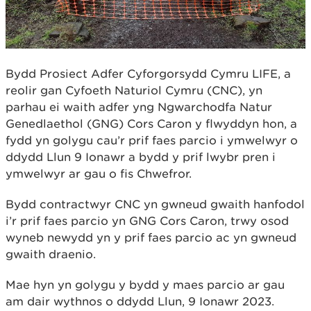
Bydd Prosiect Adfer Cyforgorsydd Cymru LIFE, a
reolir gan Cyfoeth Naturiol Cymru (CNC), yn
parhau ei waith adfer yng Ngwarchodfa Natur
Genedlaethol (GNG) Cors Caron y flwyddyn hon, a
fydd yn golygu cau’r prif faes parcio i ymwelwyr o
ddydd Llun 9 Ionawr a bydd y prif lwybr pren i
ymwelwyr ar gau o fis Chwefror.
Bydd contractwyr CNC yn gwneud gwaith hanfodol
i’r prif faes parcio yn GNG Cors Caron, trwy osod
wyneb newydd yn y prif faes parcio ac yn gwneud
gwaith draenio.
Mae hyn yn golygu y bydd y maes parcio ar gau
am dair wythnos o ddydd Llun, 9 Ionawr 2023.