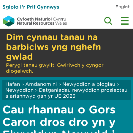
Sgipio I’r Prif Gynnwys
English
Dim cynnau tanau na
barbiciws yng nghefn
gwlad
Perygl tanau gwyllt. Gwiriwch y cyngor
diogelwch.
Hafan
Amdanom ni
Newyddion a blogiau
>
>
>
Newyddion
Datganiadau newyddion prosiectau
>
a ariannwyd gan yr UE 2023
Cau rhannau o Gors
Caron dros dro yn y