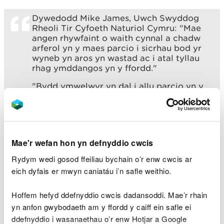
Dywedodd Mike James, Uwch Swyddog
Rheoli Tir Cyfoeth Naturiol Cymru: "Mae
angen rhywfaint o waith cynnal a chadw
arferol yn y maes parcio i sicrhau bod yr
wyneb yn aros yn wastad ac i atal tyllau
rhag ymddangos yn y ffordd."
"Bydd ymwelwyr yn dal i allu parcio yn y
gilfan i'r gogledd ar hyd ffordd y B4343
tuag at Bontrhydfendigaid. Mae hyn yn
rhoi mynediad i daith gerdded y
rheilffordd a fydd yn parhau ar agor yn
ystod y gwaith."
Mae'r wefan hon yn defnyddio cwcis
Rydym wedi gosod ffeiliau bychain o’r enw cwcis ar
Hefyd fydd y prif lwybr ymwelwyr ar gau o fis
eich dyfais er mwyn caniatáu i’n safle weithio.
Chwefror hyd at ddiwedd mis Mawrth tra bod y
gwaith adfer yn digwydd gan y prosiect LIFE. Bydd
Hoffem hefyd ddefnyddio cwcis dadansoddi. Mae’r rhain
cau'r rhannau hyn yn sicrhau diogelwch y
yn anfon gwybodaeth am y ffordd y caiff ein safle ei
contractwyr yn ogystal ag ymwelwyr â'r safle wrth
ddefnyddio i wasanaethau o’r enw Hotjar a Google