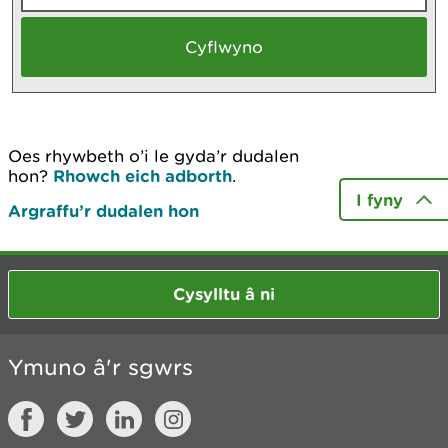
Oes rhywbeth o’i le gyda’r dudalen
hon?
Rhowch eich adborth
.
I fyny
Argraffu’r dudalen hon
Cysylltu â ni
Ymuno â'r sgwrs