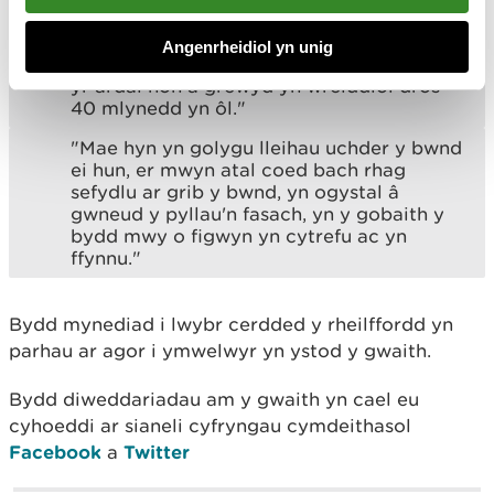
ogystal â chreu'r byndiau cyfuchlinol isel,
byddwn hefyd yn gwneud rhywfaint o
Angenrheidiol yn unig
waith proffilio ar y byndiau mwy o faint yn
yr ardal hon a grëwyd yn wreiddiol dros
40 mlynedd yn ôl."
"Mae hyn yn golygu lleihau uchder y bwnd
ei hun, er mwyn atal coed bach rhag
sefydlu ar grib y bwnd, yn ogystal â
gwneud y pyllau'n fasach, yn y gobaith y
bydd mwy o figwyn yn cytrefu ac yn
ffynnu."
Bydd mynediad i lwybr cerdded y rheilffordd yn
parhau ar agor i ymwelwyr yn ystod y gwaith.
Bydd diweddariadau am y gwaith yn cael eu
cyhoeddi ar sianeli cyfryngau cymdeithasol
Facebook
a
Twitter