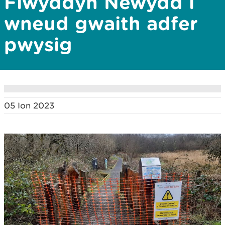
Flwyddyn Newydd i
wneud gwaith adfer
pwysig
05 Ion 2023