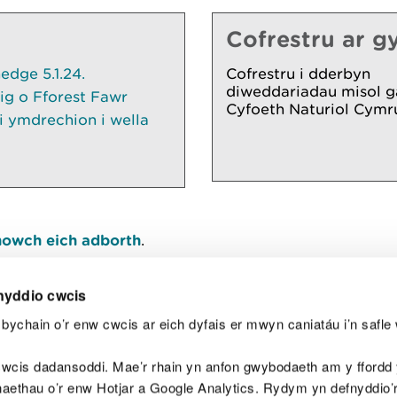
Cofrestru ar gy
dge 5.1.24.
Cofrestru i dderbyn
diweddariadau misol g
ig o Fforest Fawr
Cyfoeth Naturiol Cymr
 ymdrechion i wella
owch eich adborth
.
nyddio cwcis
bychain o’r enw cwcis ar eich dyfais er mwyn caniatáu i’n safle 
Y
wcis dadansoddi. Mae’r rhain yn anfon gwybodaeth am y ffordd y
anaethau o’r enw Hotjar a Google Analytics. Rydym yn defnyddio