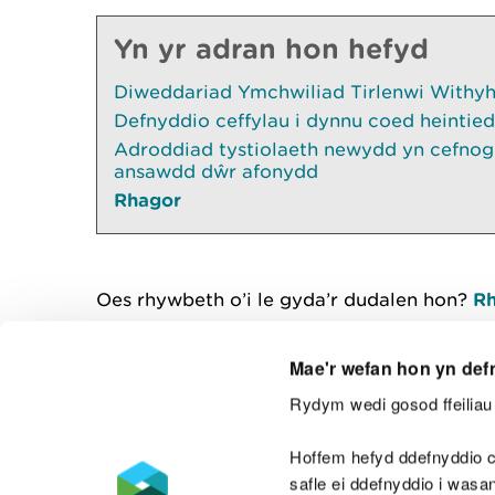
Yn yr adran hon hefyd
Diweddariad Ymchwiliad Tirlenwi Withyhe
Defnyddio ceffylau i dynnu coed heintied
Adroddiad tystiolaeth newydd yn cefnogi
ansawdd dŵr afonydd
Rhagor
Oes rhywbeth o’i le gyda’r dudalen hon?
Rh
Mae'r wefan hon yn def
Rydym wedi gosod ffeiliau 
Cysylltu â ni
Hoffem hefyd ddefnyddio c
safle ei ddefnyddio i was