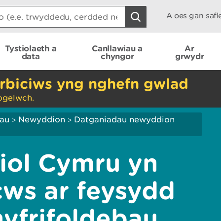
A oes gan saf
Tystiolaeth a
Canllawiau a
Ar
data
chyngor
grwydr
rbiciws yng nghefn gwlad
ogelwch.
iau
Newyddion
Datganiadau newyddion
>
>
iol Cymru yn
cws ar feysydd
hyfrifoldebau