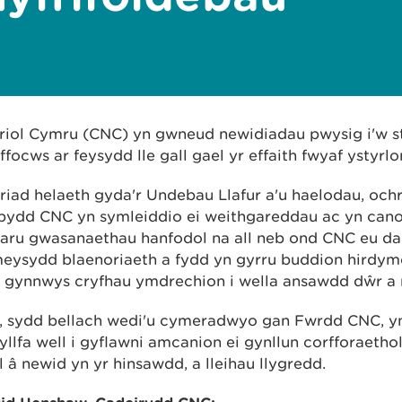
iol Cymru (CNC) yn gwneud newidiadau pwysig i'w st
 ffocws ar feysydd lle gall gael yr effaith fwyaf ystyrlo
iad helaeth gyda'r Undebau Llafur a'u haelodau, ochr
, bydd CNC yn symleiddio ei weithgareddau ac yn cano
aru gwasanaethau hanfodol na all neb ond CNC eu da
ysydd blaenoriaeth a fydd yn gyrru buddion hirdym
 gynnwys cryfhau ymdrechion i wella ansawdd dŵr a 
, sydd bellach wedi'u cymeradwyo gan Fwrdd CNC, yn
llfa well i gyflawni amcanion ei gynllun corfforaethol
el â newid yn yr hinsawdd, a lleihau llygredd.