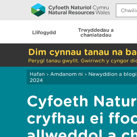
Search:
Trwyddedau a
Llifogydd
chaniatadau
Dim cynnau tanau na ba
Perygl tanau gwyllt. Gwiriwch y cyngor di
Hafan
Amdanom ni
Newyddion a blog
>
>
2024
Cyfoeth Natur
cryfhau ei ffo
allweddol a c