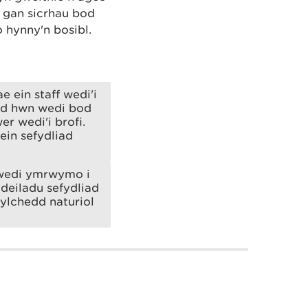
 gan sicrhau bod
 hynny'n bosibl.
ein staff wedi'i
od hwn wedi bod
r wedi'i brofi.
ein sefydliad
 wedi ymrwymo i
deiladu sefydliad
gylchedd naturiol