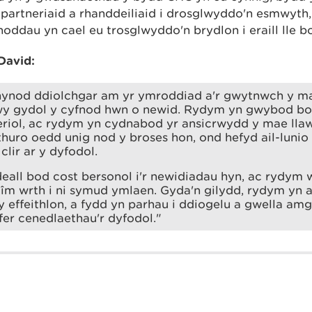
partneriaid a rhanddeiliaid i drosglwyddo'n esmwyth,
ddau yn cael eu trosglwyddo'n brydlon i eraill lle bo
David:
ynod ddiolchgar am yr ymroddiad a'r gwytnwch y mae 
y gydol y cyfnod hwn o newid. Rydym yn gwybod b
riol, ac rydym yn cydnabod yr ansicrwydd y mae llawe
thuro oedd unig nod y broses hon, ond hefyd ail-lunio 
clir ar y dyfodol.
eall bod cost bersonol i'r newidiadau hyn, ac rydym
tîm wrth i ni symud ymlaen. Gyda'n gilydd, rydym yn a
 effeithlon, a fydd yn parhau i ddiogelu a gwella am
er cenedlaethau'r dyfodol."