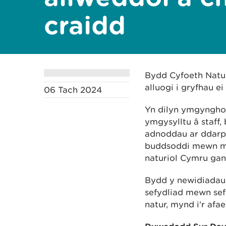
craidd
Bydd Cyfoeth Natur
alluogi i gryfhau ei
06 Tach 2024
Yn dilyn ymgynghor
ymgysylltu â staff
adnoddau ar ddarp
buddsoddi mewn me
naturiol Cymru gan
Bydd y newidiadau
sefydliad mewn sefy
natur, mynd i'r afa