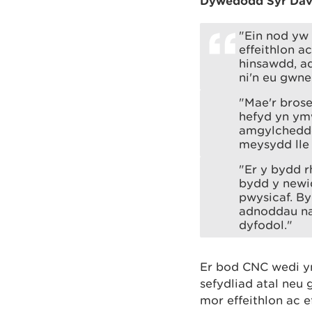
Dywedodd Syr Dav
"Ein nod yw 
effeithlon a
hinsawdd, a
ni'n eu gwn
"Mae'r brose
hefyd yn ymw
amgylcheddo
meysydd lle
"Er y bydd r
bydd y newi
pwysicaf. By
adnoddau na
dyfodol."
Er bod CNC wedi y
sefydliad atal neu
mor effeithlon ac ef