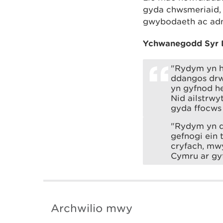
gyda chwsmeriaid, 
gwybodaeth ac adno
Ychwanegodd Syr 
"Rydym yn h
ddangos drw
yn gyfnod he
Nid ailstrwy
gyda ffocws 
"Rydym yn d
gefnogi ein 
cryfach, mwy
Cymru ar gyf
Archwilio mwy