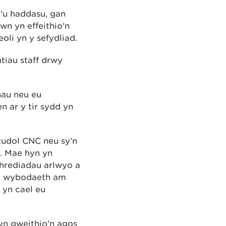
'u haddasu, gan
hwn yn effeithio'n
oli yn y sefydliad.
iau staff drwy
hau neu eu
 ar y tir sydd yn
atudol CNC neu sy’n
n. Mae hyn yn
thrediadau arlwyo a
o wybodaeth am
 yn cael eu
yn gweithio'n agos