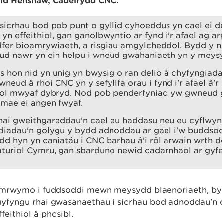
id Henshaw, Cadeirydd CNC:
sicrhau bod pob punt o gyllid cyhoeddus yn cael ei d
c yn effeithiol, gan ganolbwyntio ar fynd i'r afael ag a
dfer bioamrywiaeth, a risgiau amgylcheddol. Bydd y 
eud nawr yn ein helpu i wneud gwahaniaeth yn y meys
s hon nid yn unig yn bwysig o ran delio â chyfyngiad
neud â rhoi CNC yn y sefyllfa orau i fynd i'r afael â'r
l mwyaf dybryd. Nod pob penderfyniad yw gwneud 
 mae ei angen fwyaf.
hai gweithgareddau'n cael eu haddasu neu eu cyflwyn
diadau'n golygu y bydd adnoddau ar gael i'w buddso
dd hyn yn caniatáu i CNC barhau â'i rôl arwain wrth 
turiol Cymru, gan sbarduno newid cadarnhaol ar gyfe
mrwymo i fuddsoddi mewn meysydd blaenoriaeth, bydd
 gyfyngu rhai gwasanaethau i sicrhau bod adnoddau'n 
feithiol â phosibl.