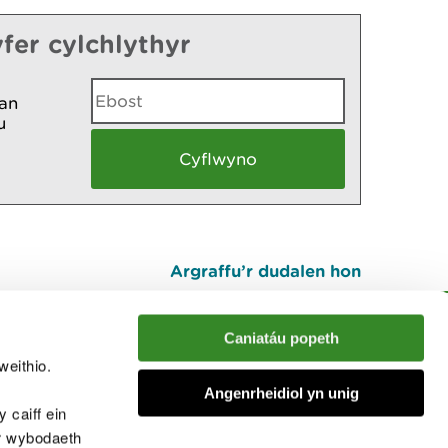
fer cylchlythyr
an
u
Argraffu’r dudalen hon
I fyny
Caniatáu popeth
weithio.
muno â'r sgwrs
Angenrheidiol yn unig
 caiff ein
’r wybodaeth