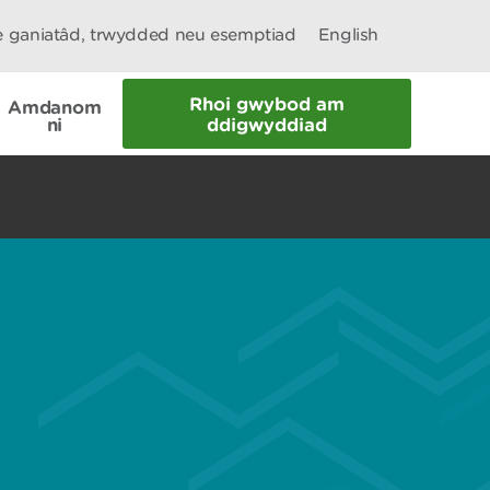
le ganiatâd, trwydded neu esemptiad
English
Rhoi gwybod am
Amdanom
ni
ddigwyddiad