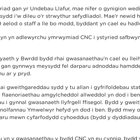
iad gan yr Undebau Llafur, mae nifer o gynigion wedi
 sydd i'w dileu o'r strwythur sefydliadol. Mae'r newid 
 aelod o staff a lle bo modd, byddant yn cael eu hadle
yn yn adlewyrchu ymrwymiad CNC i ystyried safbwynt
aeth y Bwrdd bydd rhai gwasanaethau'n cael eu llei
, gan gynnwys meysydd fel darparu adnoddau hamdden
hu ar y pryd.
ai gweithgareddau sydd y tu allan i gyfrifoldebau st
 ar flaenoriaethau amgylcheddol allweddol yn dod i be
u i gynnal gwasanaeth llyfrgell ffisegol. Bydd y gwei
nolfannau Ymwelwyr hefyd yn dod i ben. Bydd mwy 
rparu mewn cyfarfodydd cyhoeddus (bydd y dyddiadau
u yn y gwasanaethau y bydd CNC yn eu cynnig, bydd 