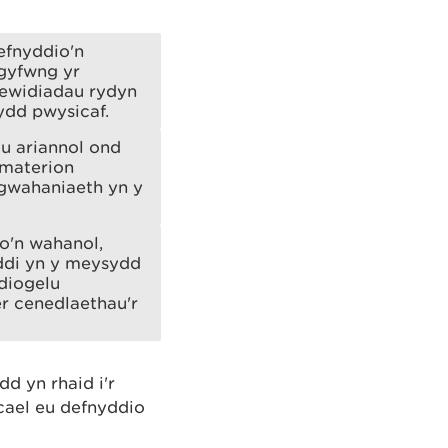
efnyddio'n
rgyfwng yr
newidiadau rydyn
ydd pwysicaf.
au ariannol ond
 materion
gwahaniaeth yn y
o'n wahanol,
ddi yn y meysydd
ddiogelu
r cenedlaethau'r
 yn rhaid i'r
cael eu defnyddio