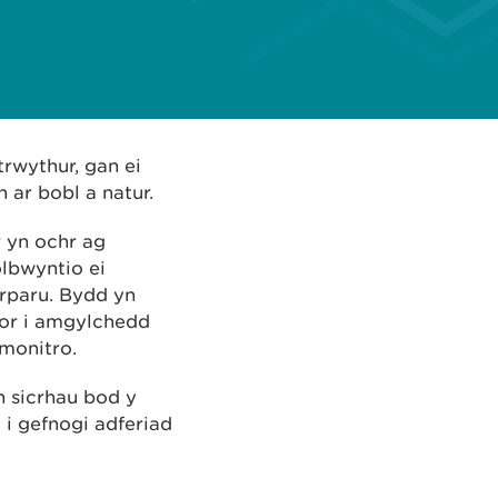
rwythur, gan ei
n ar bobl a natur.
 yn ochr ag
lbwyntio ei
rparu. Bydd yn
or i amgylchedd
monitro.
 sicrhau bod y
 i gefnogi adferiad