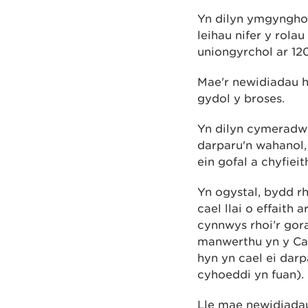
Yn dilyn ymgynghor
leihau nifer y rolau
uniongyrchol ar 120
Mae'r newidiadau h
gydol y broses.
Yn dilyn cymeradwy
darparu'n wahanol
ein gofal a chyfieit
Yn ogystal, bydd rh
cael llai o effaith
cynnwys rhoi’r gora
manwerthu yn y Ca
hyn yn cael ei da
cyhoeddi yn fuan).
Lle mae newidiada