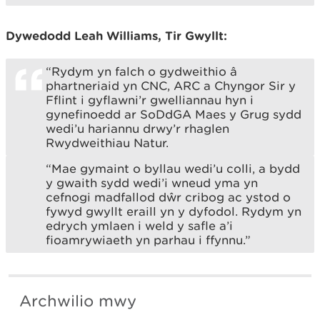
Dywedodd Leah Williams, Tir Gwyllt:
“Rydym yn falch o gydweithio â
phartneriaid yn CNC, ARC a Chyngor Sir y
Fflint i gyflawni’r gwelliannau hyn i
gynefinoedd ar SoDdGA Maes y Grug sydd
wedi’u hariannu drwy’r rhaglen
Rwydweithiau Natur.
“Mae gymaint o byllau wedi’u colli, a bydd
y gwaith sydd wedi’i wneud yma yn
cefnogi madfallod dŵr cribog ac ystod o
fywyd gwyllt eraill yn y dyfodol. Rydym yn
edrych ymlaen i weld y safle a’i
fioamrywiaeth yn parhau i ffynnu.”
Archwilio mwy