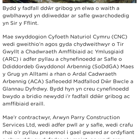
Bydd y fadfall ddŵr gribog yn elwa o waith a
gwblhawyd yn ddiweddar ar safle gwarchodedig
yn Sir y Fflint.
Mae swyddogion Cyfoeth Naturiol Cymru (CNC)
wedi gweithio’n agos gyda chydweithwyr o Tir
Gwyllt a Chadwraeth Amffibiaid ac Ymlusgiaid
(ARC) i adfer pyllau a chynefinoedd ar Safle o
Ddiddordeb Gwyddonol Arbennig (SoDdGA) Maes
y Grug yn Alltami a rhan o Ardal Cadwraeth
Arbennig (ACA) Safleoedd Madfallod Dŵr Bwcle a
Glannau Dyfrdwy. Bydd hyn yn creu cynefinoedd
bwydo a bridio newydd i’r fadfall ddŵr gribog ac
amffibiaid eraill.
Mae’r contractwyr, Arwyn Parry Construction
Services Ltd, wedi adfer pwll ar y safle, wedi crafu
rhai o’r pyllau presennol i gael gwared ar ordyfiant