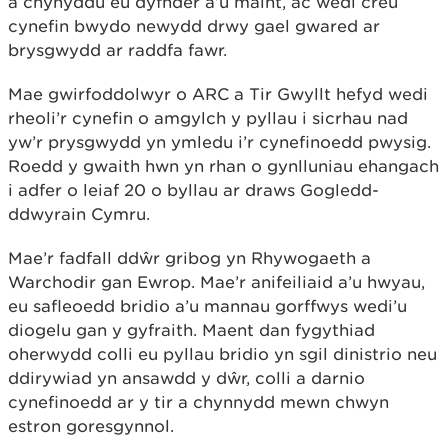
a chynyddu eu dyfnder a’u maint, ac wedi creu
cynefin bwydo newydd drwy gael gwared ar
brysgwydd ar raddfa fawr.
Mae gwirfoddolwyr o ARC a Tir Gwyllt hefyd wedi
rheoli’r cynefin o amgylch y pyllau i sicrhau nad
yw’r prysgwydd yn ymledu i’r cynefinoedd pwysig.
Roedd y gwaith hwn yn rhan o gynlluniau ehangach
i adfer o leiaf 20 o byllau ar draws Gogledd-
ddwyrain Cymru.
Mae’r fadfall ddŵr gribog yn Rhywogaeth a
Warchodir gan Ewrop. Mae’r anifeiliaid a’u hwyau,
eu safleoedd bridio a’u mannau gorffwys wedi’u
diogelu gan y gyfraith. Maent dan fygythiad
oherwydd colli eu pyllau bridio yn sgil dinistrio neu
ddirywiad yn ansawdd y dŵr, colli a darnio
cynefinoedd ar y tir a chynnydd mewn chwyn
estron goresgynnol.