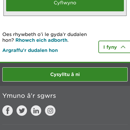
Oes rhywbeth o’i le gyda’r dudalen
hon?
Rhowch eich adborth
.
I fyny
Argraffu’r dudalen hon
Cysylltu â ni
Ymuno â'r sgwrs