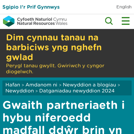
Sgipio I’r Prif Gynnwys
English
Dim cynnau tanau na
barbiciws yng nghefn
gwlad
Perygl tanau gwyllt. Gwiriwch y cyngor
diogelwch.
Hafan
Amdanom ni
Newyddion a blogiau
>
>
>
Newyddion
Datganiadau newyddion 2024
>
Gwaith partneriaeth i
hybu niferoedd
madfall ddŵr brin yn