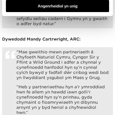
“Trwy weithio ar y cyd gyda chydweithwyr
Angenrheidiol yn unig
o sefydliadau eraill ar brosiectau fel yr un
yma ym Maes y Grug, rydyn ni’n helpu i
sefydlu seiliau cadarn i Gymru yn y gwaith
o adfer byd natur.”
Dywedodd Mandy Cartrwright, ARC:
“Mae gweithio mewn partneriaeth â
Chyfoeth Naturiol Cymru, Cyngor Sir y
Fflint a Wild Ground i adfer a chynnal y
cynefinoedd hanfodol hyn sy’n cynnal
cylch bywyd y fadfall dŵr cribog wedi bod
yn llwyddiant ysgubol ym Maes y Grug.
“Heb y partneriaethau hyn a’r ymroddiad
hwn fe allem yn hawdd iawn golli’r
cynefinoedd hyn sy’n prinhau, gyda
chymaint o fioamrywiaeth yn dibynnu
arnynt yn y byd heriol a chyfnewidiol
hwn.”