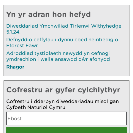
Yn yr adran hon hefyd
Diweddariad Ymchwiliad Tirlenwi Withyhedge
5.1.24.
Defnyddio ceffylau i dynnu coed heintiedig o
Fforest Fawr
Adroddiad tystiolaeth newydd yn cefnogi
ymdrechion i wella ansawdd dŵr afonydd
Rhagor
Cofrestru ar gyfer cylchlythyr
Cofrestru i dderbyn diweddariadau misol gan
Cyfoeth Naturiol Cymru