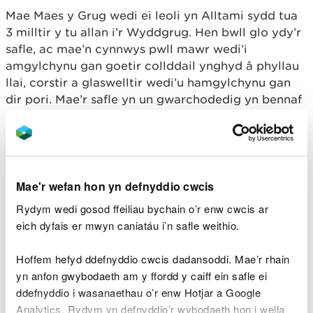
Mae Maes y Grug wedi ei leoli yn Alltami sydd tua
3 milltir y tu allan i’r Wyddgrug. Hen bwll glo ydy’r
safle, ac mae’n cynnwys pwll mawr wedi’i
amgylchynu gan goetir collddail ynghyd â phyllau
llai, corstir a glaswelltir wedi’u hamgylchynu gan
dir pori. Mae’r safle yn un gwarchodedig yn bennaf
oherwydd presenoldeb y fadfall ddŵr gribog.
Cefnogir y gwaith hwn gan Gronfa Rhwydweithiau
Natur Llywodraeth Cymru. Mae gan y gronfa
uchelgais i gryfhau gwytnwch rhwydwaith Cymru o
Mae'r wefan hon yn defnyddio cwcis
safleoedd gwarchodedig ar y tir a’r môr, gan
Rydym wedi gosod ffeiliau bychain o’r enw cwcis ar
gefnogi adferiad byd natur ac annog ymgysylltiad
eich dyfais er mwyn caniatáu i’n safle weithio.
â chymunedau.
Hoffem hefyd ddefnyddio cwcis dadansoddi. Mae’r rhain
Bydd y prosiect hwn yn cael ei amlygu ddydd
yn anfon gwybodaeth am y ffordd y caiff ein safle ei
Gwener yma (22 Mawrth) yn y bennod ddiweddaraf
ddefnyddio i wasanaethau o’r enw Hotjar a Google
o Coast and Country gan ITV Cymru.
Analytics. Rydym yn defnyddio’r wybodaeth hon i wella