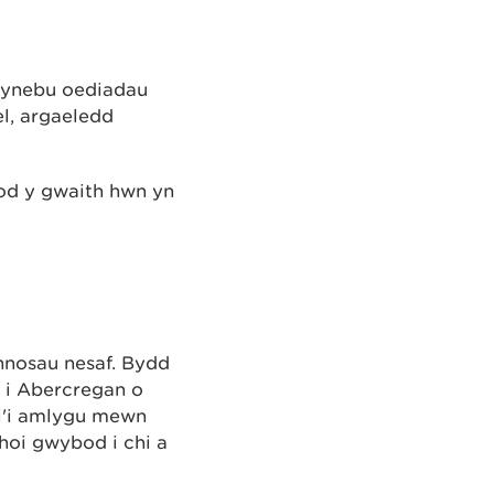
wynebu oediadau
l, argaeledd
od y gwaith hwn yn
hnosau nesaf. Bydd
l i Abercregan o
i'i amlygu mewn
oi gwybod i chi a