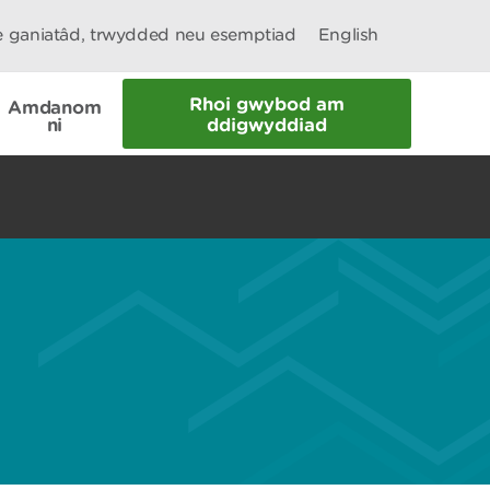
le ganiatâd, trwydded neu esemptiad
English
Rhoi gwybod am
Amdanom
ni
ddigwyddiad