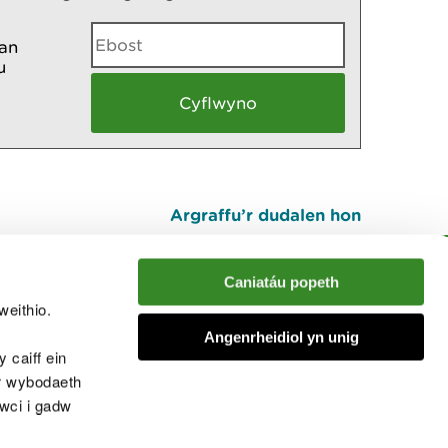
an
u
Argraffu’r dudalen hon
I fyny
Caniatáu popeth
weithio.
muno â'r sgwrs
Angenrheidiol yn unig
 caiff ein
’r wybodaeth
cwci i gadw
chwcis