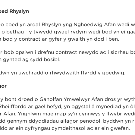
ed Rhyslyn
 coed yn ardal Rhyslyn yng Nghoedwig Afan wedi 
o bethau - y tywydd gwael rydym wedi bod yn ei gae
 bod y contract ar gyfer y gwaith yn dod i ben.
 bob opsiwn i drefnu contract newydd ac i sicrhau b
n gynted ag sydd bosibl.
ddwn yn uwchraddio rhwydwaith ffyrdd y goedwig.
gor
 y bont droed o Ganolfan Ymwelwyr Afan dros yr wyt
Rheilffordd ar gael hefyd, yn ogystal â mynediad yn ô
 Afan. Ynghlwm mae map sy'n cynnwys y llwybr wed
ydd gennym ddyddiadau ailagor penodol, byddwn yn rh
do ar ein cyfryngau cymdeithasol ac ar ein gwefan.