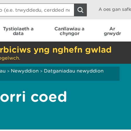
A oes gan saf
Tystiolaeth a
Canllawiau a
Ar
data
chyngor
grwydr
rbiciws yng nghefn gwlad
ogelwch.
iau
Newyddion
Datganiadau newyddion
>
>
orri coed