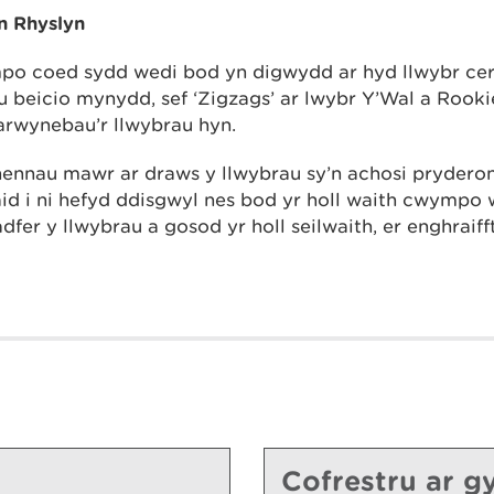
n Rhyslyn
po coed sydd wedi bod yn digwydd ar hyd llwybr ce
u beicio mynydd, sef ‘Zigzags’ ar lwybr Y’Wal a Rooki
 arwynebau’r llwybrau hyn.
nnau mawr ar draws y llwybrau sy’n achosi pryderon
id i ni hefyd ddisgwyl nes bod yr holl waith cwympo 
adfer y llwybrau a gosod yr holl seilwaith, er enghraif
Cofrestru ar gy