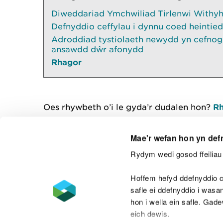
Diweddariad Ymchwiliad Tirlenwi Withyhe
Defnyddio ceffylau i dynnu coed heintied
Adroddiad tystiolaeth newydd yn cefnogi
ansawdd dŵr afonydd
Rhagor
Oes rhywbeth o’i le gyda’r dudalen hon?
Rh
Mae'r wefan hon yn def
Rydym wedi gosod ffeiliau 
Cysylltu â ni
Hoffem hefyd ddefnyddio c
safle ei ddefnyddio i was
hon i wella ein safle. Gad
eich dewis.
Datganiad hygyrchedd
Safonau'r Gymr