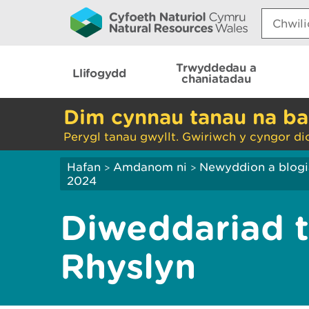
Search:
Trwyddedau a
Llifogydd
chaniatadau
Dim cynnau tanau na ba
Perygl tanau gwyllt. Gwiriwch y cyngor di
Hafan
Amdanom ni
Newyddion a blog
>
>
2024
Diweddariad t
Rhyslyn