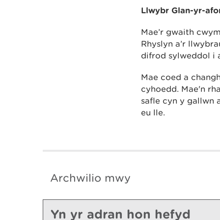
Llwybr Glan-yr-afo
Mae’r gwaith cwym
Rhyslyn a’r llwybra
difrod sylweddol i
Mae coed a changhe
cyhoedd. Mae'n rha
safle cyn y gallwn 
eu lle.
Archwilio mwy
Yn yr adran hon hefyd