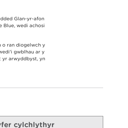
rdded Glan-yr-afon
e Blue, wedi achosi
 o ran diogelwch y
wedi'i gwblhau ar y
ft yr arwyddbyst, yn
fer cylchlythyr