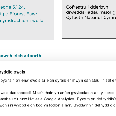
dge 5.1.24.
Cofrestru i dderbyn
diweddariadau misol g
ig o Fforest Fawr
Cyfoeth Naturiol Cymr
 ymdrechion i wella
owch eich adborth
.
nyddio cwcis
bychain o’r enw cwcis ar eich dyfais er mwyn caniatáu i’n safle 
Y
wcis dadansoddi. Mae’r rhain yn anfon gwybodaeth am y ffordd y
anaethau o’r enw Hotjar a Google Analytics. Rydym yn defnyddio
ewch i ni wybod eich bod yn fodlon â hyn. Byddwn yn defnyddio 
aeg
Map o'r safle
Hawlfraint
Preifatrwydd a 