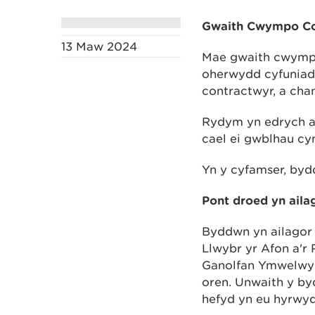
Gwaith Cwympo Co
13 Maw 2024
Mae gwaith cwympo
oherwydd cyfuniad 
contractwyr, a chan
Rydym yn edrych ar
cael ei gwblhau cy
Yn y cyfamser, by
Pont droed yn aila
Byddwn yn ailagor
Llwybr yr Afon a'r 
Ganolfan Ymwelwyr
oren. Unwaith y b
hefyd yn eu hyrwyd