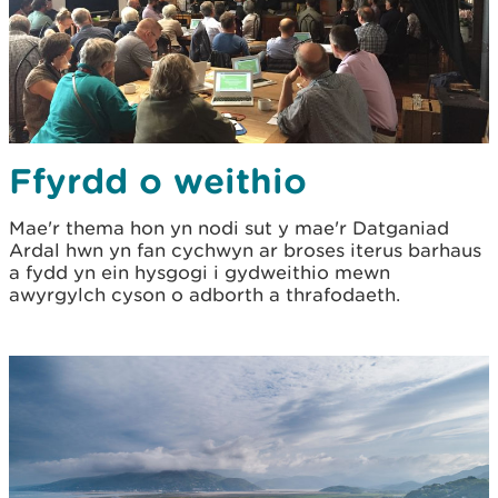
Ffyrdd o weithio
Mae'r thema hon yn nodi sut y mae'r Datganiad
Ardal hwn yn fan cychwyn ar broses iterus barhaus
a fydd yn ein hysgogi i gydweithio mewn
awyrgylch cyson o adborth a thrafodaeth.