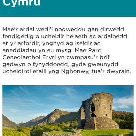
Cymru
Mae'r ardal wedi’i nodweddu gan dirwedd
fendigedig o ucheldir helaeth ac ardaloedd
ar yr arfordir, ynghyd ag iseldir ac
aneddiadau yn eu mysg. Mae Parc
Cenedlaethol Eryri yn cwmpasu’r brif
gadwyn o fynyddoedd, gyda gweunydd
ucheldirol eraill yng Nghonwy, tua’r dwyrain.