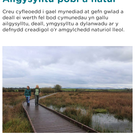
Creu cyfleoedd i gael mynediad at gefn gwlad a
deall ei werth fel bod cymunedau yn gallu
ailgysylltu, deall, ymgysylltu a dylanwadu ar y
defnydd creadigol o’r amgylchedd naturiol lleol.