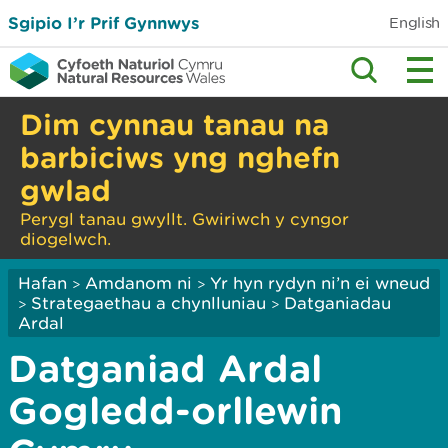
Sgipio I’r Prif Gynnwys
English
Dim cynnau tanau na
barbiciws yng nghefn
gwlad
Perygl tanau gwyllt. Gwiriwch y cyngor
diogelwch.
Hafan
Amdanom ni
Yr hyn rydyn ni’n ei wneud
>
>
Strategaethau a chynlluniau
Datganiadau
>
>
Ardal
Datganiad Ardal
Gogledd-orllewin