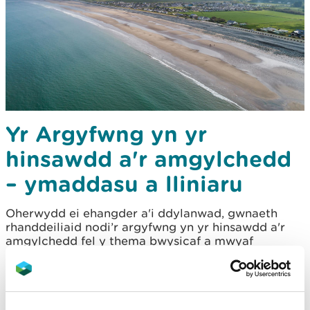
Yr Argyfwng yn yr
hinsawdd a'r amgylchedd
– ymaddasu a lliniaru
Oherwydd ei ehangder a'i ddylanwad, gwnaeth
rhanddeiliaid nodi’r argyfwng yn yr hinsawdd a'r
amgylchedd fel y thema bwysicaf a mwyaf
trosfwaol ar gyfer Datganiad Ardal y Gogledd-
orllewin.