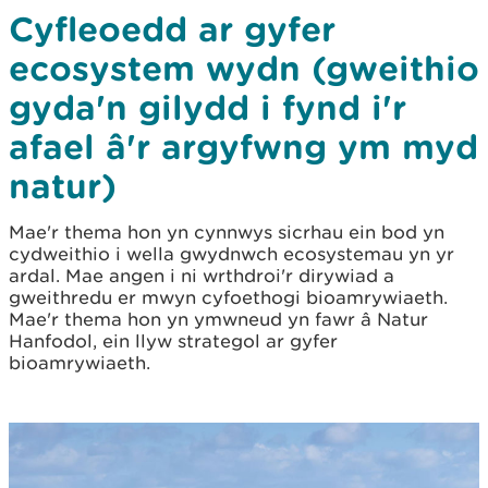
Cyfleoedd ar gyfer
ecosystem wydn (gweithio
gyda'n gilydd i fynd i'r
afael â'r argyfwng ym myd
natur)
Mae'r thema hon yn cynnwys sicrhau ein bod yn
cydweithio i wella gwydnwch ecosystemau yn yr
ardal. Mae angen i ni wrthdroi'r dirywiad a
gweithredu er mwyn cyfoethogi bioamrywiaeth.
Mae'r thema hon yn ymwneud yn fawr â Natur
Hanfodol, ein llyw strategol ar gyfer
bioamrywiaeth.