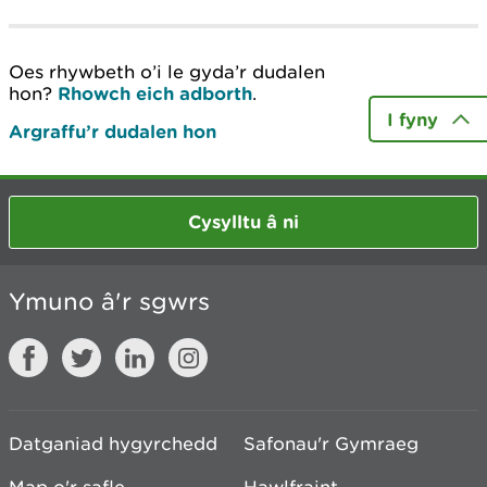
Oes rhywbeth o’i le gyda’r dudalen
hon?
Rhowch eich adborth
.
I fyny
Argraffu’r dudalen hon
Cysylltu â ni
Ymuno â'r sgwrs
Datganiad hygyrchedd
Safonau'r Gymraeg
Map o'r safle
Hawlfraint