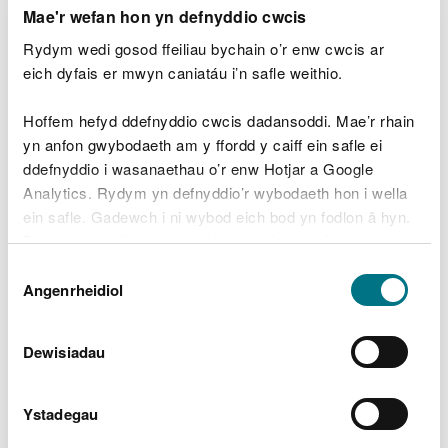
Mae'r wefan hon yn defnyddio cwcis
Rydym wedi gosod ffeiliau bychain o’r enw cwcis ar
eich dyfais er mwyn caniatáu i’n safle weithio.
Hoffem hefyd ddefnyddio cwcis dadansoddi. Mae’r rhain
yn anfon gwybodaeth am y ffordd y caiff ein safle ei
ddefnyddio i wasanaethau o’r enw Hotjar a Google
Analytics. Rydym yn defnyddio’r wybodaeth hon i wella
ein safle. Gadewch i ni wybod eich bod yn fodlon â hyn.
Byddwn yn defnyddio cwci i gadw eich dewis.
Dewis
Gellir
darllen mwy am ein cwcis
cyn i chi ddewis.
Angenrheidiol
Caniatâd
Annog economi
gynaliadwy
Dewisiadau
Mae'r thema hon yn ymwneud â gweithio gyda'n
Ystadegau
gilydd fel bod modd datblygu cyfleoedd
cynaliadwy ar gyfer yr economi a'r amgylchedd.