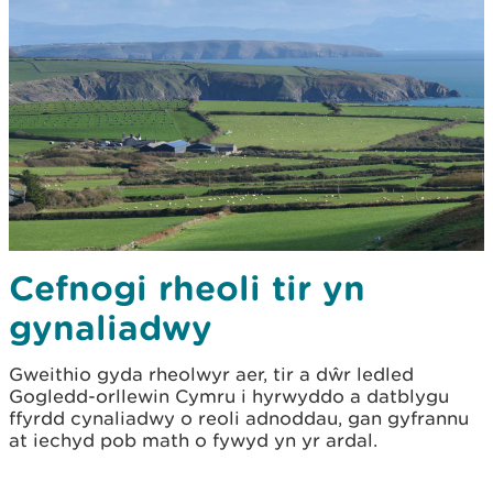
Cefnogi rheoli tir yn
gynaliadwy
Gweithio gyda rheolwyr aer, tir a dŵr ledled
Gogledd-orllewin Cymru i hyrwyddo a datblygu
ffyrdd cynaliadwy o reoli adnoddau, gan gyfrannu
at iechyd pob math o fywyd yn yr ardal.