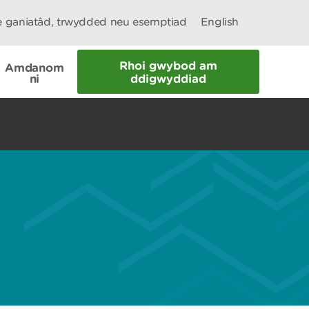
le ganiatâd, trwydded neu esemptiad
English
Rhoi gwybod am
Amdanom
ni
ddigwyddiad