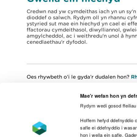
Credwn nad yw cymdeithas iach yn un sy'n 
dioddef o salwch. Rydym oll yn rhannu cyfri
ystyried sut mae ein hiechyd yn cael ei eff
ffactorau cymdeithasol, diwylliannol, gwl
amgylcheddol, ac i weithredu'n unol â hyn
cenedlaethau'r dyfodol.
Oes rhywbeth o’i le gyda’r dudalen hon?
Rh
Mae'r wefan hon yn def
Rydym wedi gosod ffeiliau 
Cysylltu â ni
Hoffem hefyd ddefnyddio c
safle ei ddefnyddio i was
hon i wella ein safle. Gad