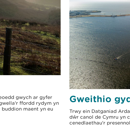
Gweithio gy
leoedd gwych ar gyfer
 gwella'r ffordd rydym yn
r buddion maent yn eu
Trwy ein Datganiad Ard
dŵr canol de Cymru yn ca
cenedlaethau'r presennol