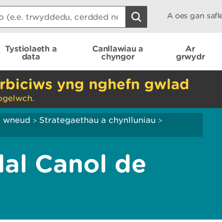
A oes gan saf
Tystiolaeth a
Canllawiau a
Ar
data
chyngor
grwydr
rbiciws yng nghefn gwlad
ogelwch.
ei wneud
Strategaethau a chynlluniau
>
>
al Canol de