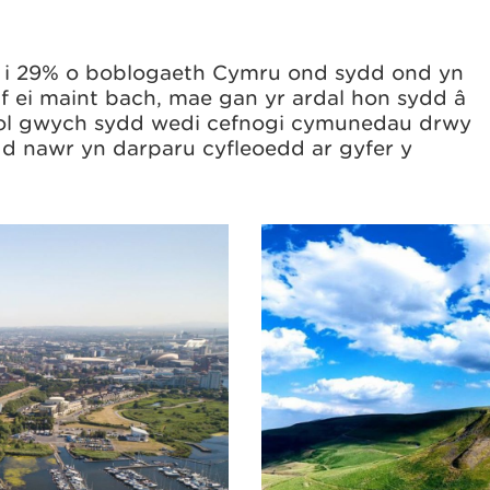
ef i 29% o boblogaeth Cymru ond sydd ond yn
 ei maint bach, mae gan yr ardal hon sydd â
ol gwych sydd wedi cefnogi cymunedau drwy
d nawr yn darparu cyfleoedd ar gyfer y