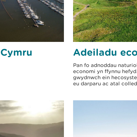
e Cymru
Adeiladu ec
Pan fo adnoddau naturiol
economi yn ffynnu hefyd
gwydnwch ein hecosyste
eu darparu ac atal colle