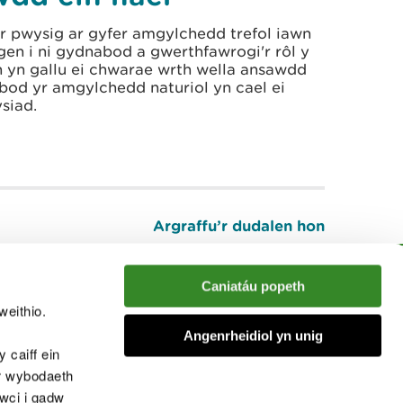
r pwysig ar gyfer amgylchedd trefol iawn
en i ni gydnabod a gwerthfawrogi'r rôl y
yn gallu ei chwarae wrth wella ansawdd
 bod yr amgylchedd naturiol yn cael ei
siad.
Argraffu’r dudalen hon
I fyny
Caniatáu popeth
weithio.
muno â'r sgwrs
Angenrheidiol yn unig
 caiff ein
’r wybodaeth
cwci i gadw