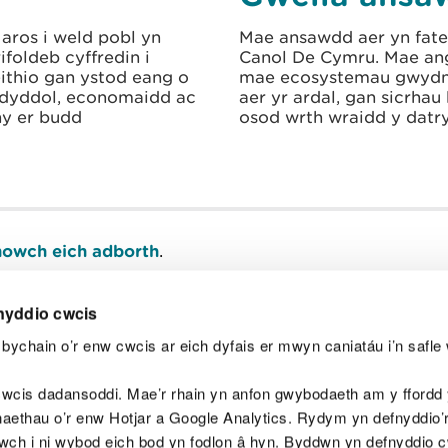
aros i weld pobl yn
Mae ansawdd aer yn fate
foldeb cyffredin i
Canol De Cymru. Mae ang
eithio gan ystod eang o
mae ecosystemau gwydn 
eidyddol, economaidd ac
aer yr ardal, gan sicrhau
ny er budd
osod wrth wraidd y datry
owch eich adborth
.
nyddio cwcis
bychain o’r enw cwcis ar eich dyfais er mwyn caniatáu i’n safle 
Y
wcis dadansoddi. Mae’r rhain yn anfon gwybodaeth am y ffordd y
anaethau o’r enw Hotjar a Google Analytics. Rydym yn defnyddio
ewch i ni wybod eich bod yn fodlon â hyn. Byddwn yn defnyddio 