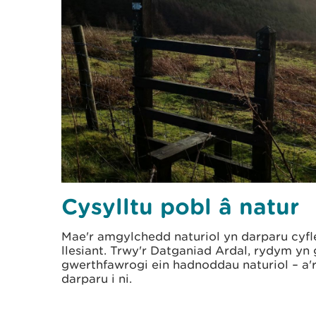
Cysylltu pobl â natur
Mae'r amgylchedd naturiol yn darparu cyf
llesiant. Trwy'r Datganiad Ardal, rydym yn
gwerthfawrogi ein hadnoddau naturiol – a'
darparu i ni.