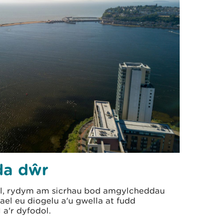
da dŵr
al, rydym am sicrhau bod amgylcheddau
el eu diogelu a'u gwella at fudd
 a'r dyfodol.