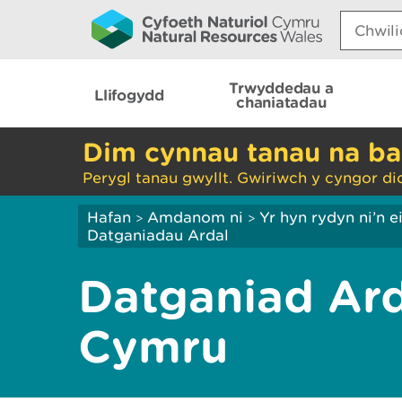
Search:
Trwyddedau a
Llifogydd
chaniatadau
Dim cynnau tanau na ba
Perygl tanau gwyllt. Gwiriwch y cyngor di
Hafan
Amdanom ni
Yr hyn rydyn ni’n 
>
>
Datganiadau Ardal
Datganiad Ard
Cymru