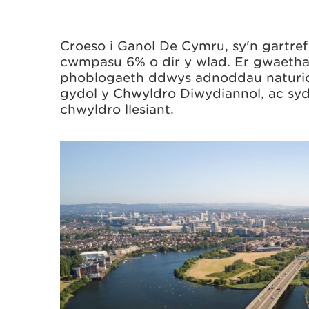
Croeso i Ganol De Cymru, sy'n gartr
cwmpasu 6% o dir y wlad. Er gwaethaf
phoblogaeth ddwys adnoddau naturi
gydol y Chwyldro Diwydiannol, ac syd
chwyldro llesiant.