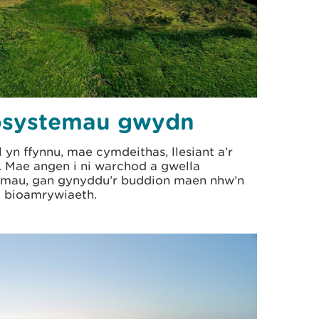
osystemau gwydn
 yn ffynnu, mae cymdeithas, llesiant a’r
. Mae angen i ni warchod a gwella
mau, gan gynyddu’r buddion maen nhw’n
d bioamrywiaeth.